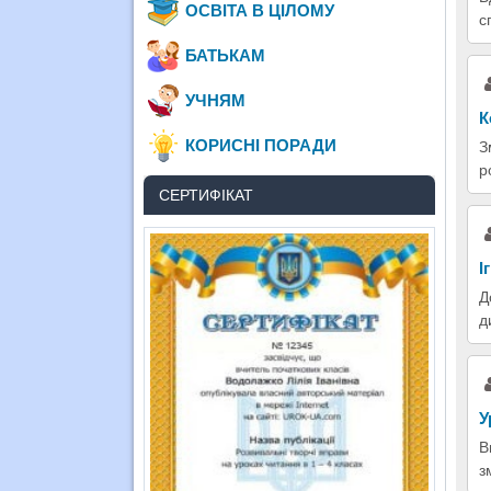
ОСВІТА В ЦІЛОМУ
с
БАТЬКАМ
УЧНЯМ
К
КОРИСНІ ПОРАДИ
З
р
СЕРТИФІКАТ
І
Д
д
У
В
з