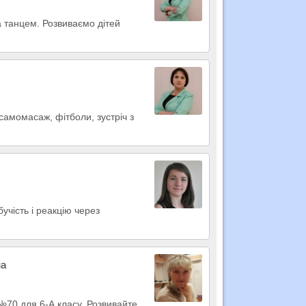
а танцем. Розвиваємо дітей
самомасаж, фітболи, зустріч з
учість і реакцію через
на
 №70 для 6-А класу. Розвивайте