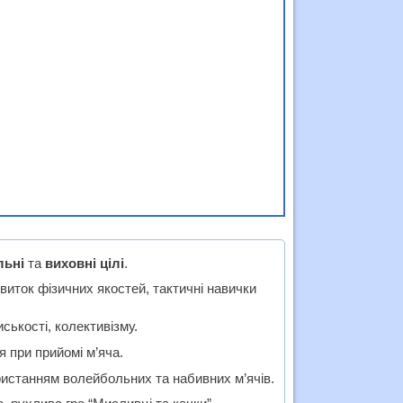
льні
та
виховні цілі
.
виток фізичних якостей, тактичні навички
ькості, колективізму.
 при прийомі м’яча.
ористанням волейбольних та набивних м’ячів.