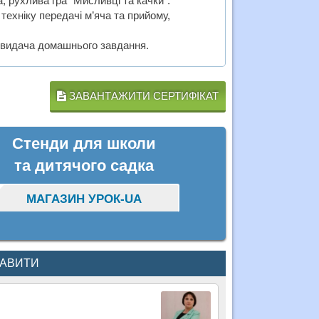
а, рухлива гра “Мисливці та качки”.
ехніку передачі м’яча та прийому,
, видача домашнього завдання.
ЗАВАНТАЖИТИ СЕРТИФІКАТ
Стенди для школи
та дитячого садка
МАГАЗИН УРОК-UA
КАВИТИ