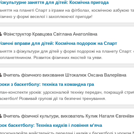
ізкультурне заняття для дітей: Космічна пригода
аняття на планеті Спарт з іграми на фітболах, космічною азбукою т
ізично у формі веселої і захоплюючої пригоди!
Фізінструктор Кравцова Світлана Анатоліївна
ізичні вправи для дітей: Космічна подорож на Спарт
аняття з фізкультури для дітей у формі подорожі на планету Спарт: 
нопланетянином. Розвиток фізичних якостей та уяви.
Вчитель фізичного виховання Штокалюк Оксана Валеріївна
роки з баскетболу: техніка та командна гра
лан-конспекти уроків: удосконалюй техніку передач, покращуй стриб
аскетбол! Розвивай групові дії та безпечні тренування.
Вчитель фізичної культури, вихователь Кулик Наталя Євгеніїв
рок баскетболу: Техніка кидків і ловіння м'яча
досконалюйте майстерність передачі і кидків у баскетболі з уроком