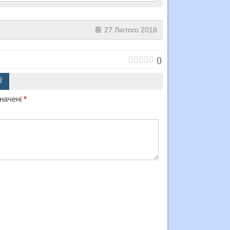
27 Лютого 2018
(
)
Ї
значені
*