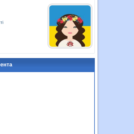
ті
мента