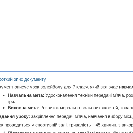
роткий опис документу
кумент описує урок волейболу для 7 класу, який включає
навча
Навчальна мета:
Удосконалення техніки передачі м’яча, роз
гри.
Виховна мета:
Розвиток морально-вольових якостей, товарис
вдання уроку:
закріплення передач м’яча, навчання вибору місця
к проводиться у спортивній залі, тривалість – 45 хвилин, з вик