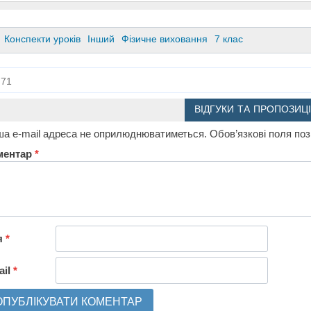
Конспекти уроків
Інший
Фізичне виховання
7 клас
71
ВІДГУКИ ТА ПРОПОЗИЦІ
а e-mail адреса не оприлюднюватиметься.
Обов’язкові поля по
ментар
*
я
*
ail
*