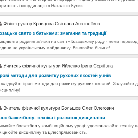
притність і координацію з Наталією Кулик.
Фізінструктор Кравцова Світлана Анатоліївна
озацьке свято з батьками: змагання та традиції
міцнюйте родинні зв'язки на святі «Козацькому роду - нема переводу
одини на українському майданчику. Взнавайте більше!
Учитель фізичної культури Яйленко Ірина Сергіївна
грові методи для розвитку рухових якостей учнів
осліджуйте ігрові методи для розвитку рухових якостей. Залучайте д
исципліну!
Вчитель фізичної культури Большов Олег Олегович
рок баскетболу: техніка і розвиток дисципліни
ивчайте баскетбол у комбінаційному уроці: удосконалюйте техніку п
міцнюйте дисципліну та цілеспрямованість.