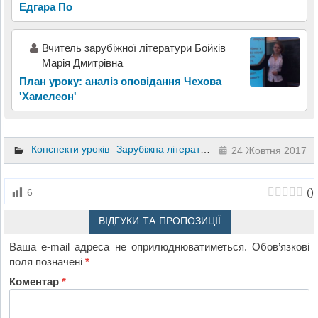
Едгара По
Вчитель зарубіжної літератури Бойків
Марія Дмитрівна
План уроку: аналіз оповідання Чехова
'Хамелеон'
Конспекти уроків
Зарубіжна література
6 клас
24 Жовтня 2017
(
)
6
ВІДГУКИ ТА ПРОПОЗИЦІЇ
Ваша e-mail адреса не оприлюднюватиметься.
Обов’язкові
поля позначені
*
Коментар
*