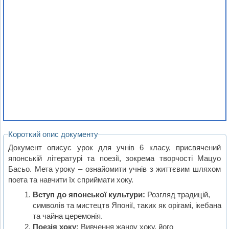
Короткий опис документу
Документ описує урок для учнів 6 класу, присвячений
японській літературі та поезії, зокрема творчості Мацуо
Басьо. Мета уроку – ознайомити учнів з життєвим шляхом
поета та навчити їх сприймати хоку.
Вступ до японської культури:
Розгляд традицій,
символів та мистецтв Японії, таких як орігамі, ікебана
та чайна церемонія.
Поезія хоку:
Вивчення жанру хоку, його