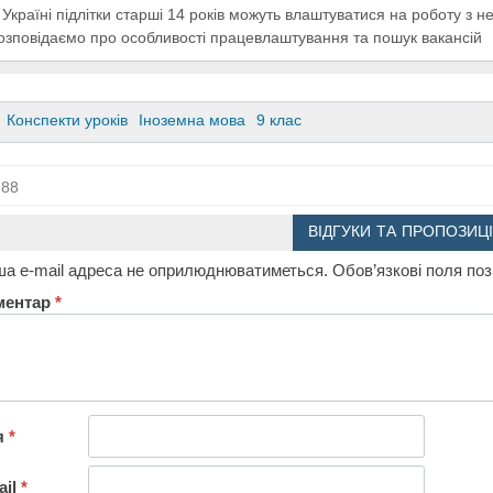
 Україні підлітки старші 14 років можуть влаштуватися на роботу з
озповідаємо про особливості працевлаштування та пошук вакансій
Конспекти уроків
Іноземна мова
9 клас
88
ВІДГУКИ ТА ПРОПОЗИЦІ
а e-mail адреса не оприлюднюватиметься.
Обов’язкові поля по
ментар
*
я
*
ail
*