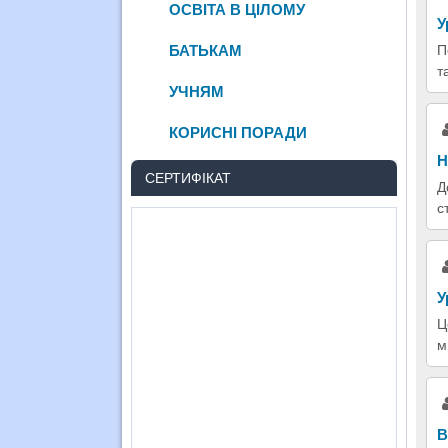
ОСВІТА В ЦІЛОМУ
У
БАТЬКАМ
П
т
УЧНЯМ
КОРИСНІ ПОРАДИ
Н
СЕРТИФІКАТ
Д
с
У
Ц
м
В