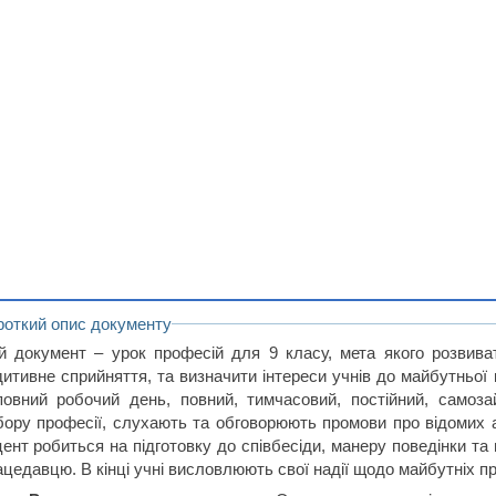
роткий опис документу
й документ – урок професій для 9 класу, мета якого розвиват
дитивне сприйняття, та визначити інтереси учнів до майбутньої к
повний робочий день, повний, тимчасовий, постійний, самозай
бору професії, слухають та обговорюють промови про відомих а
цент робиться на підготовку до співбесіди, манеру поведінки т
ацедавцю. В кінці учні висловлюють свої надії щодо майбутніх 