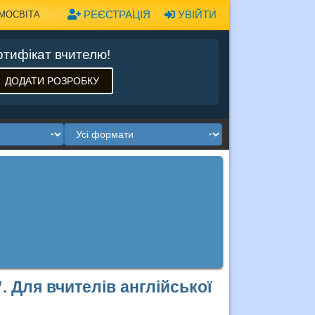
РЕЄСТРАЦІЯ
УВІЙТИ
МОСВІТА
тифікат вчителю!
ДОДАТИ РОЗРОБКУ
. Для вчителів англійської