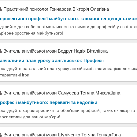
Практичний психолог Гончарова Вікторія Олегівна
ерспективні професії майбутнього: ключові тенденції та мо
ідкрийте для себе нові можливості та вимоги до професій у світі техн
ар'єрне зростання майбутнього!
Вчитель англійської мови Бодруг Надія Віталіївна
авчальний план уроку з англійської: Професії
осліджуйте навчальний план уроку англійської з активізацією лексик
нтерактивні ігри.
Вчитель англійської мови Самусєва Тетяна Миколаївна
рофесії майбутнього: переваги та недоліки
осліджуйте характеристики та обов'язки професій, таких як лікар та
ерспективи для вашої кар'єри!
Вчитель англійської мови Шуліченко Тетяна Геннадіївна