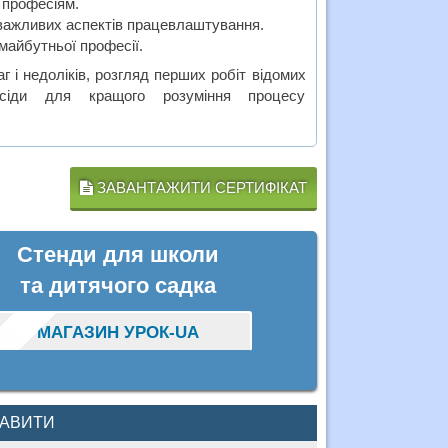
 професіям.
важливих аспектів працевлаштування.
майбутньої професії.
г і недоліків, розгляд перших робіт відомих
сіди для кращого розуміння процесу
ЗАВАНТАЖИТИ СЕРТИФІКАТ
Стенди для школи
та дитячого садка
МАГАЗИН УРОК-UA
КАВИТИ