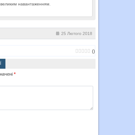
 невеликим навантаженням.
25 Лютого 2018
(
)
Ї
значені
*