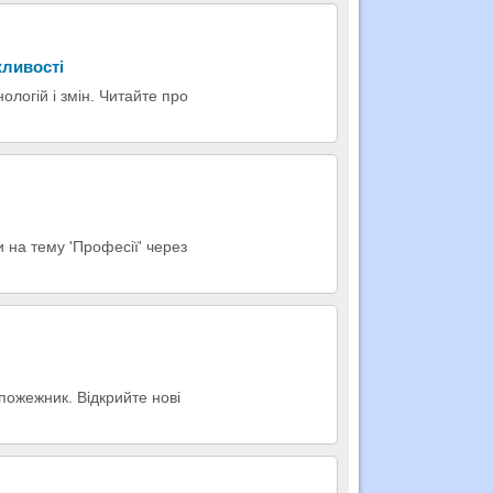
жливості
ологій і змін. Читайте про
и на тему 'Професії' через
 пожежник. Відкрийте нові