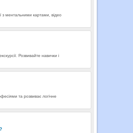
ї з ментальними картами, відео
кскурсії. Розвивайте навички і
рофесіями та розвиває логічне
?