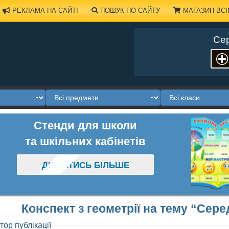
РЕКЛАМА НА САЙТІ
ПОШУК ПО САЙТУ
МАГАЗИН ВСІ
Сер
Стенди для школи
та шкільних кабінетів
ДІЗНАТИСЬ БІЛЬШЕ
Конспект з геометрії на тему “Сере
тор публікації