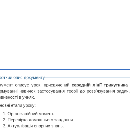
роткий опис документу
кумент описує урок, присвячений
середній лінії трикутника
т
рмуванні навичок застосування теорії до розв’язування задач,
вненості в учнях.
новні етапи уроку:
Організаційний момент.
Перевірка домашнього завдання.
Актуалізація опорних знань.