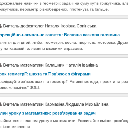
доскональте навички з геометрії: задачі на суму кутів трикутника, в
рикутників, периметр рівнобедрених, гіпотенуза та більше.
Вчитель-дефектолог Наталя Ігорівна Сопінська
орекційно-навчальне заняття: Весняна казкова галявина
аняття для дітей: лічба, геометрія, весна, творчість, моторика. Дру
ру на казковій галявині із цікавими вправами.
Вчитель математики Калашник Наталія Іванівна
рок геометрії: шахта та її зв'язок з фігурами
осліджуйте зв'язок шахт та геометрії! Активні методи, проекти та ро
овоекономічної ЗОШ.
Вчитель математики Кармазіна Людмила Михайлівна
лан уроку з математики: розв'язування задач
найомтеся з планом уроку з математики! Розвивайте вміння розв'яз
огічне мислення.