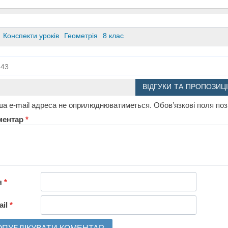
Конспекти уроків
Геометрія
8 клас
43
ВІДГУКИ ТА ПРОПОЗИЦІ
а e-mail адреса не оприлюднюватиметься.
Обов’язкові поля по
ментар
*
я
*
ail
*