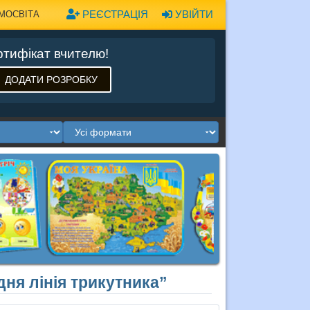
РЕЄСТРАЦІЯ
УВІЙТИ
МОСВІТА
тифікат вчителю!
ДОДАТИ РОЗРОБКУ
дня лінія трикутника”