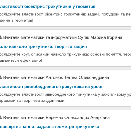
ластивості бісектрис трикутників у геометрії
осліджуйте властивості бісектрис трикутників: задачі, побудови та п
нання в геометрії!
Вчитель математики та інформатики Сугак Марина Ігорівна
оло навколо трикутника: теорії та задачі
осліджуйте круг, описаний навколо трикутника: основні поняття, тео
авчайтеся ефективно!
Вчитель математики Антонюк Тетяна Олександрівна
ластивості рівнобедреного трикутника на уроці
осліджуйте властивості рівнобедреного трикутника у захопливому у
правами та творчими завданнями!
Вчитель математики Бережна Олександра Андріївна
еревірте знання: задачі з геометрії трикутника