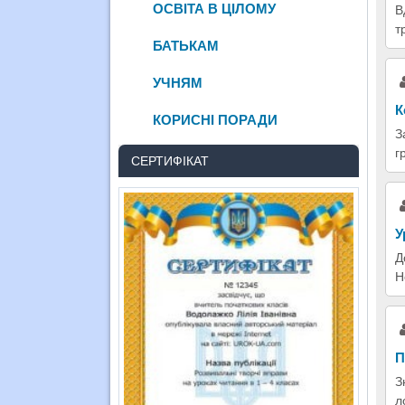
ОСВІТА В ЦІЛОМУ
В
т
БАТЬКАМ
УЧНЯМ
К
КОРИСНІ ПОРАДИ
З
г
СЕРТИФІКАТ
У
Д
Н
П
З
л