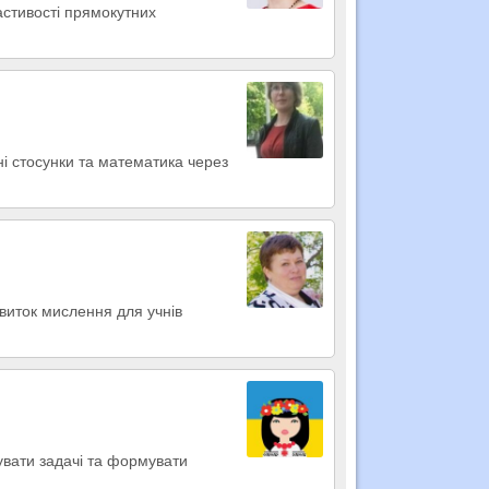
ластивості прямокутних
жні стосунки та математика через
звиток мислення для учнів
увати задачі та формувати