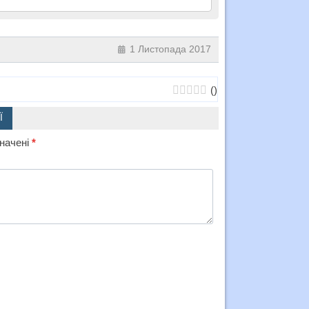
1 Листопада 2017
(
)
Ї
значені
*