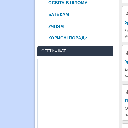
ОСВІТА В ЦІЛОМУ
БАТЬКАМ
У
УЧНЯМ
Д
у
КОРИСНІ ПОРАДИ
СЕРТИФІКАТ
У
Д
к
П
О
ч