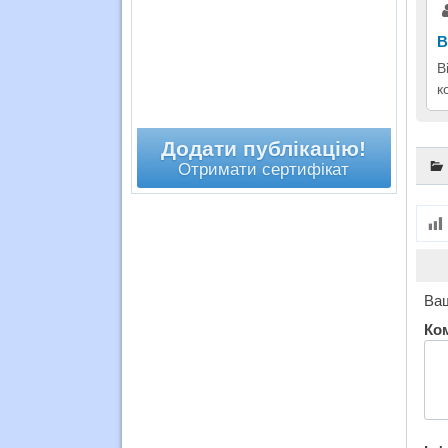
В
В
к
Додати публікацію!
Отримати сертифікат
Ваш
Ко