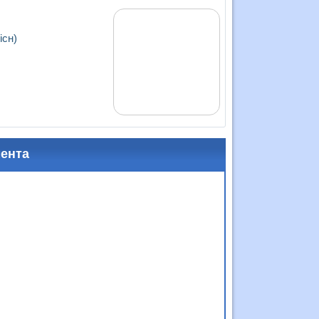
існ)
мента