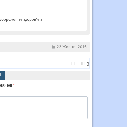
 Збереження здоров'я з
22 Жовтня 2016
(
)
Ї
значені
*