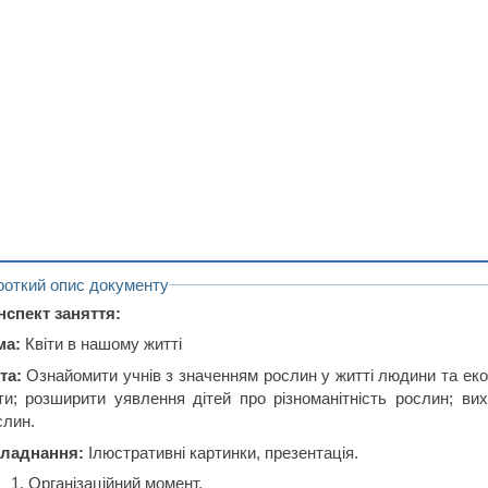
роткий опис документу
нспект заняття:
ма:
Квіти в нашому житті
та:
Ознайомити учнів з значенням рослин у житті людини та еко
іти; розширити уявлення дітей про різноманітність рослин; в
слин.
ладнання:
Ілюстративні картинки, презентація.
Організаційний момент.