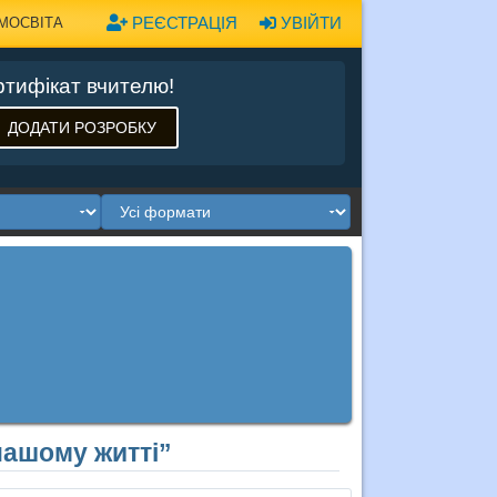
РЕЄСТРАЦІЯ
УВІЙТИ
МОСВІТА
тифікат вчителю!
ДОДАТИ РОЗРОБКУ
 нашому житті”