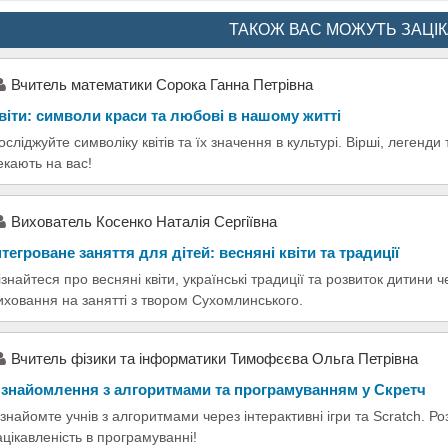
ТАКОЖ ВАС МОЖУТЬ ЗАЦІ
Вчитель математики Сорока Ганна Петрівна
віти: символи краси та любові в нашому житті
осліджуйте символіку квітів та їх значення в культурі. Вірші, легенди
екають на вас!
Вихователь Косенко Наталія Сергіївна
нтегроване заняття для дітей: весняні квіти та традиції
ізнайтеся про весняні квіти, українські традиції та розвиток дитини ч
иховання на занятті з твором Сухомлинського.
Вчитель фізики та інформатики Тимофєєва Ольга Петрівна
знайомлення з алгоритмами та програмуванням у Скретч
знайомте учнів з алгоритмами через інтерактивні ігри та Scratch. Р
ацікавленість в програмуванні!