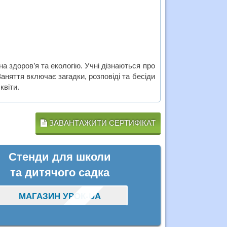
на здоров’я та екологію. Учні дізнаються про
Заняття включає загадки, розповіді та бесіди
квіти.
ЗАВАНТАЖИТИ СЕРТИФІКАТ
Стенди для школи
та дитячого садка
МАГАЗИН УРОК-UA