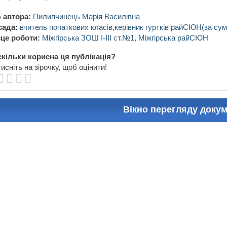
 автора:
Пилипчинець Марія Василівна
сада:
вчитель початкових класів,керівник гуртків райСЮН(за сум
це роботи:
Міжгірська ЗОШ I-III ст.№1, Міжгірська райСЮН
кільки корисна ця публікація?
исніть на зірочку, щоб оцінити!
Вікно перегляду доку