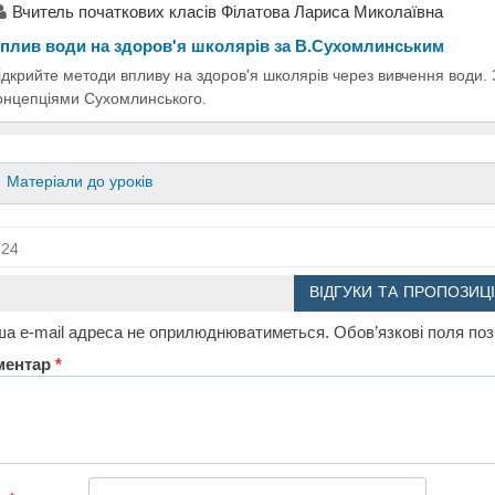
Вчитель початкових класів Філатова Лариса Миколаївна
плив води на здоров'я школярів за В.Сухомлинським
ідкрийте методи впливу на здоров'я школярів через вивчення води.
онцепціями Сухомлинського.
Матеріали до уроків
24
ВІДГУКИ ТА ПРОПОЗИЦІ
а e-mail адреса не оприлюднюватиметься.
Обов’язкові поля по
ментар
*