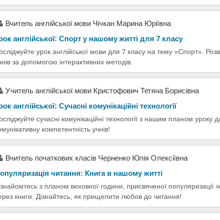
Вчитель англійської мови Чічкан Марина Юріївна
рок англійської: Спорт у нашому житті для 7 класу
осліджуйте урок англійської мови для 7 класу на тему «Спорт». Ро
чнів за допомогою інтерактивних методів.
Учитель англійської мови Кристофович Тетяна Борисівна
рок англійської: Сучасні комунікаційні технології
осліджуйте сучасні комунікаційні технології з нашим планом уроку 
омунікативну компетентність учнів!
Вчитель початкових класів Черненко Юлія Олексіївна
опуляризація читання: Книга в нашому житті
знайомтесь з планом виховної години, присвяченої популяризації 
ерез книги. Дізнайтесь, як прищепити любов до читання!