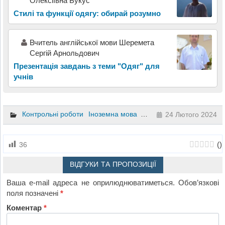
Олексіївна Букус
Стилі та функції одягу: обирай розумно
Вчитель англійської мови Шеремета
Сергій Арнольдович
Презентація завдань з теми "Одяг" для
учнів
Контрольні роботи
Іноземна мова
6 клас
24 Лютого 2024
(
)
36
ВІДГУКИ ТА ПРОПОЗИЦІЇ
Ваша e-mail адреса не оприлюднюватиметься.
Обов’язкові
поля позначені
*
Коментар
*