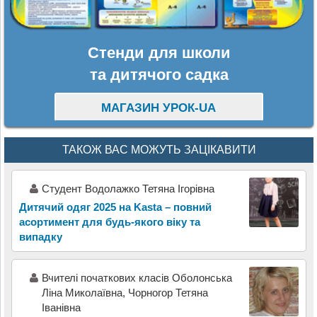
Стенди для школи
та дитячого садка
МАГАЗИН УРОК-UA
ТАКОЖ ВАС МОЖУТЬ ЗАЦІКАВИТИ
Студент Водолажко Тетяна Ігорівна
Дитячий одяг 2025 на Kasta – повний
асортимент для будь-якого віку та
випадку
Вчителі початкових класів Оболонська
Ліна Миколаївна, Чорногор Тетяна
Іванівна