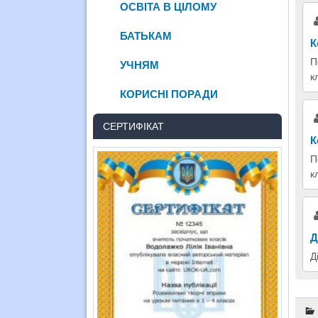
ОСВІТА В ЦІЛОМУ
БАТЬКАМ
К
П
УЧНЯМ
к
КОРИСНІ ПОРАДИ
СЕРТИФІКАТ
К
П
к
Д
Д