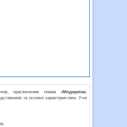
чнів, присвяченим темам
«Модернізм.
едставників та основні характеристики. Учні
му.