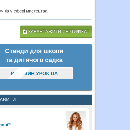
чнів у сфері мистецтва.
ЗАВАНТАЖИТИ СЕРТИФІКАТ
Стенди для школи
та дитячого садка
МАГАЗИН УРОК-UA
КАВИТИ
рові?