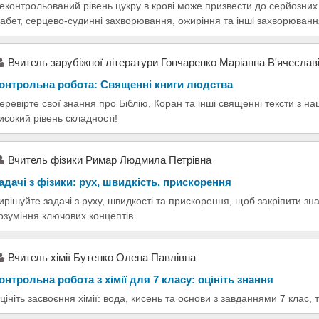
еконтрольований рівень цукру в крові може призвести до серйозних 
іабет, серцево-судинні захворювання, ожиріння та інші захворюванн
Вчитель зарубіжної літератури Гончаренко Маріанна В'ячеслав
онтрольна робота: Священні книги людства
еревірте свої знання про Біблію, Коран та інші священні тексти з 
исокий рівень складності!
Вчитель фізики Римар Людмила Петрівна
адачі з фізики: рух, швидкість, прискорення
ирішуйте задачі з руху, швидкості та прискорення, щоб закріпити з
озуміння ключових концептів.
Вчитель хімії Бутенко Олена Павлівна
онтрольна робота з хімії для 7 класу: оцініть знання
цініть засвоєння хімії: вода, кисень та основи з завданнями 7 клас, т