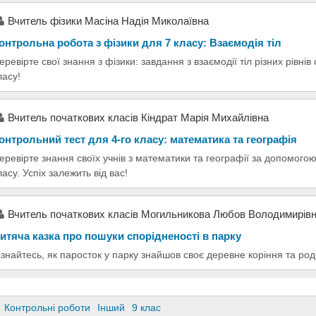
Вчитель фізики Масіна Надія Миколаївна
онтрольна робота з фізики для 7 класу: Взаємодія тіл
еревірте свої знання з фізики: завдання з взаємодії тіл різних рівнів
ласу!
Вчитель початкових класів Кіндрат Марія Михайлівна
онтрольний тест для 4-го класу: математика та географія
еревірте знання своїх учнів з математики та географії за допомогою
ласу. Успіх залежить від вас!
Вчитель початкових класів Могильникова Любов Володимирів
итяча казка про пошуки спорідненості в парку
ізнайтесь, як паросток у парку знайшов своє деревне коріння та роди
Контрольні роботи
Інший
9 клас