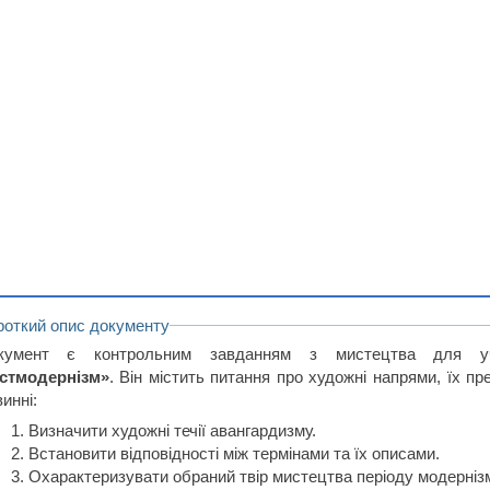
роткий опис документу
кумент є контрольним завданням з мистецтва для у
стмодернізм»
. Він містить питання про художні напрями, їх пр
инні:
Визначити художні течії авангардизму.
Встановити відповідності між термінами та їх описами.
Охарактеризувати обраний твір мистецтва періоду модерніз