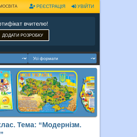
РЕЄСТРАЦІЯ
УВІЙТИ
МОСВІТА
тифікат вчителю!
ДОДАТИ РОЗРОБКУ
клас. Тема: “Модернізм.
”