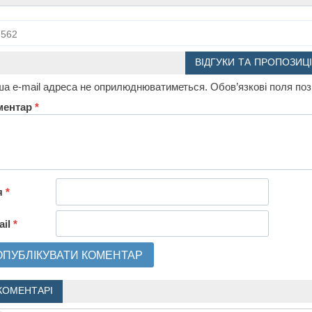
562
ВІДГУКИ ТА ПРОПОЗИЦІ
а e-mail адреса не оприлюднюватиметься.
Обов’язкові поля по
ментар
*
я
*
ail
*
КОМЕНТАРІ