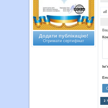
Ваш
Додати публікацію!
Ко
Отримати сертифікат
Ім'
Em
2 