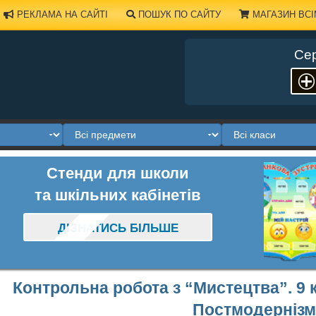
РЕКЛАМА НА САЙТІ
ПОШУК ПО САЙТУ
МАГАЗИН ВСІ
Сер
Стенди для школи
та шкільних кабінетів
ДІЗНАТИСЬ БІЛЬШЕ
Контрольна робота з “Мистецтва”. 9 
Постмодернізм