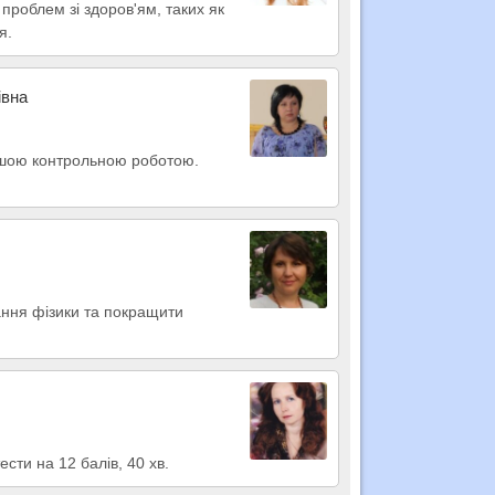
проблем зі здоров'ям, таких як
я.
івна
нашою контрольною роботою.
нання фізики та покращити
ести на 12 балів, 40 хв.