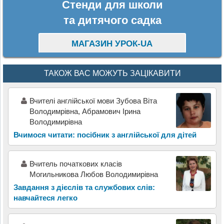
Стенди для школи
та дитячого садка
МАГАЗИН УРОК-UA
ТАКОЖ ВАС МОЖУТЬ ЗАЦІКАВИТИ
Вчителі англійської мови Зубова Віта
Володимрівна, Абрамович Ірина
Володимирівна
Вчимося читати: посібник з англійської для дітей
Вчитель початкових класів
Могильникова Любов Володимирівна
Завдання з дієслів та службових слів:
навчайтеся легко