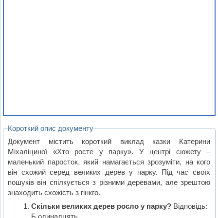
Короткий опис документу
Документ містить короткий виклад казки Катерини
Міхаліциної «Хто росте у парку». У центрі сюжету –
маленький паросток, який намагається зрозуміти, на кого
він схожий серед великих дерев у парку. Під час своїх
пошуків він спілкується з різними деревами, але зрештою
знаходить схожість з гінкго.
Скільки великих дерев росло у парку?
Відповідь:
Б одинадцять.