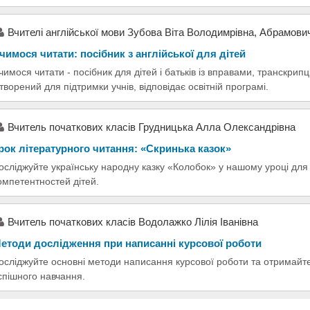
Вчителі англійської мови Зубова Віта Володимрівна, Абрамови
чимося читати: посібник з англійської для дітей
чимося читати - посібник для дітей і батьків із вправами, транскри
творений для підтримки учнів, відповідає освітній програмі.
Вчитель початкових класів Грудницька Алла Олександрівна
рок літературного читання: «Скринька казок»
осліджуйте українську народну казку «Колобок» у нашому уроці для 
омпетентностей дітей.
Вчитель початкових класів Водолажко Лілія Іванівна
етоди дослідження при написанні курсової роботи
осліджуйте основні методи написання курсової роботи та отримайт
спішного навчання.