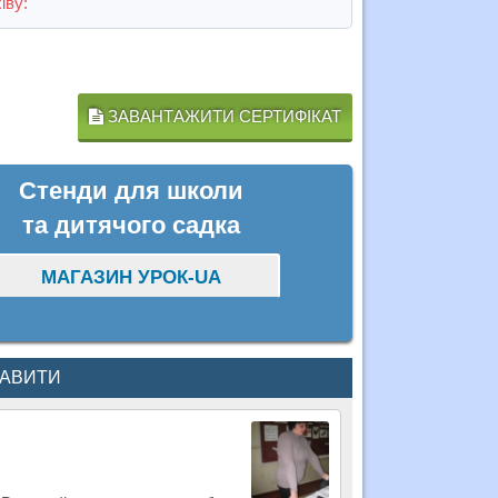
іву:
ЗАВАНТАЖИТИ СЕРТИФІКАТ
Стенди для школи
та дитячого садка
МАГАЗИН УРОК-UA
КАВИТИ