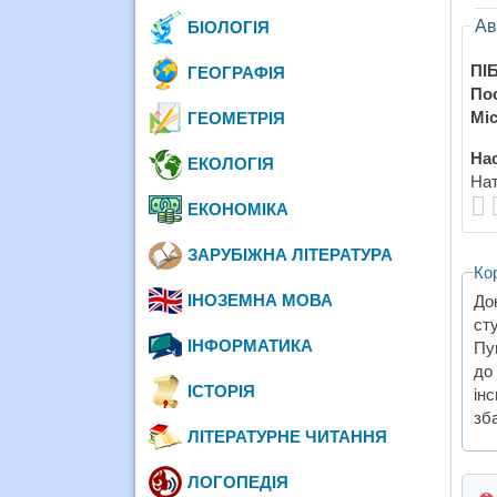
Ав
БІОЛОГІЯ
ПІБ
ГЕОГРАФІЯ
По
Міс
ГЕОМЕТРІЯ
Нас
ЕКОЛОГІЯ
Нат
ЕКОНОМІКА
ЗАРУБІЖНА ЛІТЕРАТУРА
Ко
ІНОЗЕМНА МОВА
До
ст
ІНФОРМАТИКА
Пу
до
ІСТОРІЯ
інс
зб
ЛІТЕРАТУРНЕ ЧИТАННЯ
ЛОГОПЕДІЯ