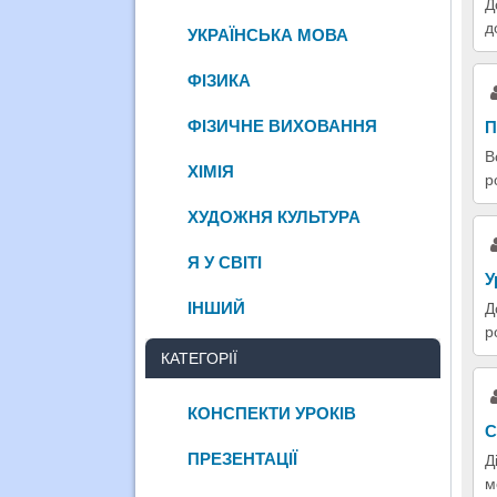
Д
д
УКРАЇНСЬКА МОВА
ФІЗИКА
ФІЗИЧНЕ ВИХОВАННЯ
П
В
ХІМІЯ
р
ХУДОЖНЯ КУЛЬТУРА
Я У СВІТІ
У
ІНШИЙ
Д
р
КАТЕГОРІЇ
КОНСПЕКТИ УРОКІВ
С
ПРЕЗЕНТАЦІЇ
Д
м