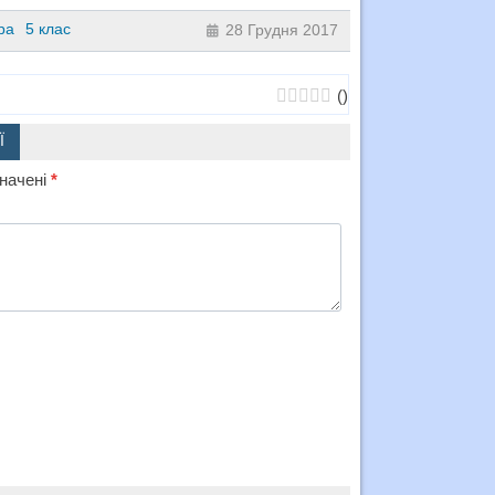
ра
5 клас
28 Грудня 2017
(
)
Ї
значені
*