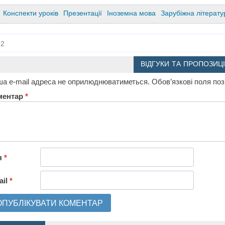
Конспекти уроків
Презентації
Іноземна мова
Зарубіжна літерату
2
ВІДГУКИ ТА ПРОПОЗИЦІ
а e-mail адреса не оприлюднюватиметься.
Обов’язкові поля по
ментар
*
я
*
ail
*