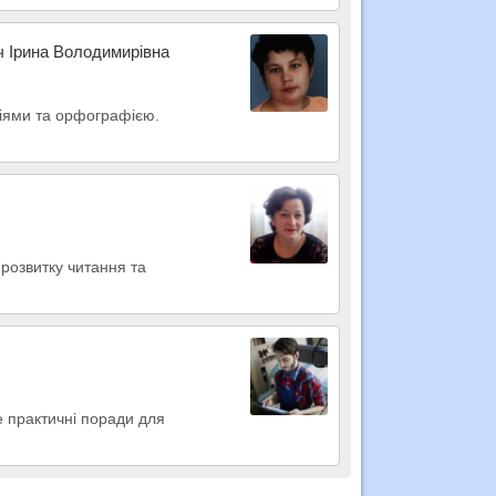
ч Ірина Володимирівна
пціями та орфографією.
розвитку читання та
е практичні поради для