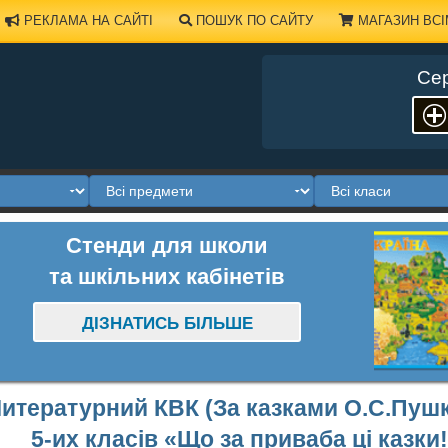
РЕКЛАМА НА САЙТІ
ПОШУК ПО САЙТУ
МАГАЗИН ВСІ
Сер
Стенди для школи
та шкільних кабінетів
ДІЗНАТИСЬ БІЛЬШЕ
итературний КВК (За казками О.С.Пушкі
5-их класів «Що за приваба ці казк