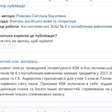
тор публікації
 автора:
Рожкова Світлана Василівна
сада:
Вчитель російської мови та літератури
це роботи:
Костянтинівська ЗОШ № 6 з поглибленим вивченням
кільки корисна ця публікація?
исніть на зірочку, щоб оцінити!
роткий опис матеріалу
кумент описує проведення літературного КВК в Костянтинівській с
упенів № 6 з поглибленим вивченням окремих предметів у 2017-2
шкіна та Г.Х. Андерсена і призначався для учнів 5 класів. Голо
 чарівного світу казок. Програма КВК включала в себе: подання
ценізацію сказок та багато інших активностей, спрямованих на ро
агачення їхнього словникового запасу.