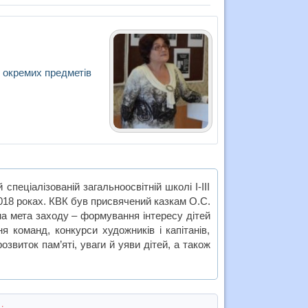
 окремих предметів
пеціалізованій загальноосвітній школі І-ІІІ
018 роках. КВК був присвячений казкам О.С.
вна мета заходу – формування інтересу дітей
 команд, конкурси художників і капітанів,
звиток пам’яті, уваги й уяви дітей, а також