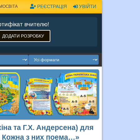
РЕЄСТРАЦІЯ
УВІЙТИ
МОСВІТА
тифікат вчителю!
ДОДАТИ РОЗРОБКУ
на та Г.Х. Андерсена) для
и! Кожна з них поема…»