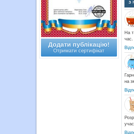
3 
На т
час.
Додати публікацію!
Відп
Отримати сертифікат
Гарн
на з
Відп
Розр
учас
Відп