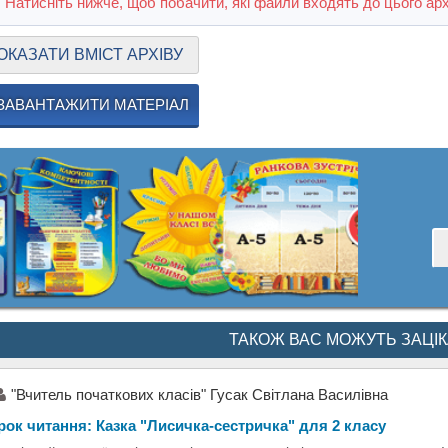
Натисніть нижче, щоб побачити, які файли входять до цього арх
ОКАЗАТИ ВМІСТ АРХІВУ
ЗАВАНТАЖИТИ МАТЕРІАЛ
ТАКОЖ ВАС МОЖУТЬ ЗАЦІ
"Вчитель початкових класів" Гусак Світлана Василівна
рок читання: Казка "Лисичка-сестричка" для 2 класу