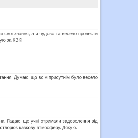
 своі знання, а й чудово та весело провести
кую за КВК!
итання. Думаю, що всім присутнім було весело
на. Гадаю, що учні отримали задоволення від
ії створює казкову атмосферу. Дякую.