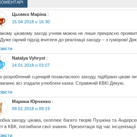
КОМЕНТАРІ
Цьомко Маріна
:
15.04.2018 о 16:30
акому цікавому заході учням можна не лише прекрасно проявити
 Дуже гарний підхід вчителя до реалізаціі заходу – з гумором! Дя
овіcти
Natalya Vyhryst
:
24.01.2018 о 03:07
о розроблений сценарій позакласного заходу, підібрано цікаві п
маганні, всі згадали улюблені казки. Справжній КВК! Дякую.
овіcти
Марина Юрченко
:
09.01.2018 о 09:19
обка заходу цікава, охоплює багато творів Пушкіна та Андерсе
ті в КВК, поглибили свої знання. Презентація під час інсценізац
овіcти