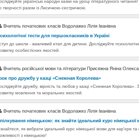
осліджуйте українські народні казки на уроці літературного читанн
о творчості разом із Лисичкою-сестричкою.
Вчитель початкових класів Водолажко Лілія Іванівна
сихологічні тести для першокласників в Україні
ступ до школи - важливий етап для дитини. Досліджуйте психологічні
озвитку особистісних якостей.
Вчитель російської мови та літератури Присяжна Яніна Олекса
рок про дружбу у казці «Снежная Королева»
осліджуйте дружбу, вірність та любов у казці «Снежная Королева». 
озвитку мовлення та моральних якостей.
Вчитель початкових класів Водолажко Лілія Іванівна
пілкування німецькою: як знайти ідеальний курс німецької
ізнайтеся, як вибрати ідеальний курс німецької мови для кар'єри та
ожливості з німецькою!