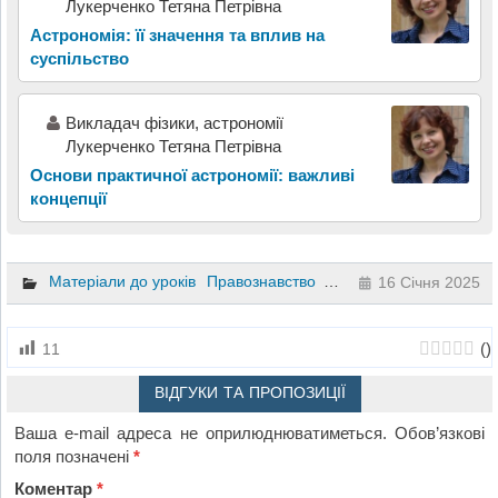
Лукерченко Тетяна Петрівна
Астрономія: її значення та вплив на
суспільство
Викладач фізики, астрономії
Лукерченко Тетяна Петрівна
Основи практичної астрономії: важливі
концепції
Матеріали до уроків
Правознавство
9 клас
16 Січня 2025
(
)
11
ВІДГУКИ ТА ПРОПОЗИЦІЇ
Ваша e-mail адреса не оприлюднюватиметься.
Обов’язкові
поля позначені
*
Коментар
*