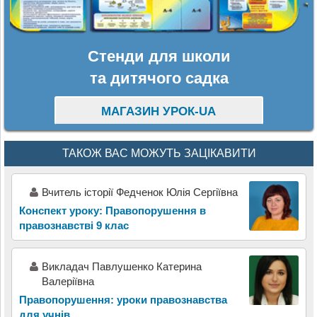
Стенди для школи
та дитячого садка
МАГАЗИН УРОК-UA
ТАКОЖ ВАС МОЖУТЬ ЗАЦІКАВИТИ
Вчитель історії Федченок Юлія Сергіївна
Конспект уроку: Правопорушення в
правознавстві 9 клас
Викладач Павлушенко Катерина
Валеріївна
Правопорушення: уроки правознавства
для учнів