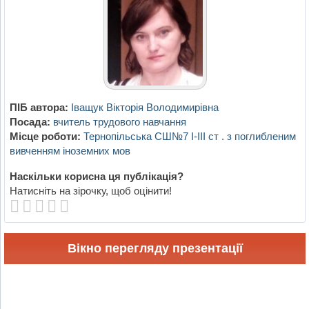
ПІБ автора:
Іващук Вікторія Володимирівна
Посада:
вчитель трудового навчання
Місце роботи:
Тернопільська СШ№7 І-ІІІ ст . з поглибленим
вивченням іноземних мов
Наскільки корисна ця публікація?
Натисніть на зірочку, щоб оцінити!
Вікно перегляду презентації