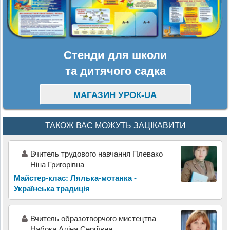
Стенди для школи
та дитячого садка
МАГАЗИН УРОК-UA
ТАКОЖ ВАС МОЖУТЬ ЗАЦІКАВИТИ
Вчитель трудового навчання Плевако
Ніна Григорівна
Майстер-клас: Лялька-мотанка -
Українська традиція
Вчитель образотворчого мистецтва
Набока Аліна Сергіївна