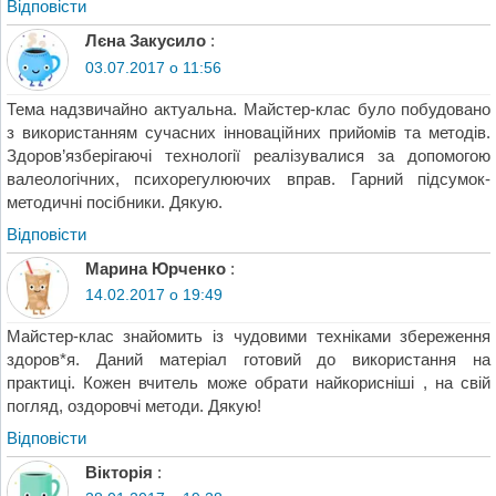
Відповіcти
Лєна Закусило
:
03.07.2017 о 11:56
Тема надзвичайно актуальна. Майстер-клас було побудовано
з використанням сучасних інноваційних прийомів та методів.
Здоров’язберігаючі технології реалізувалися за допомогою
валеологічних, психорегулюючих вправ. Гарний підсумок-
методичні посібники. Дякую.
Відповіcти
Марина Юрченко
:
14.02.2017 о 19:49
Майстер-клас знайомить із чудовими техніками збереження
здоров*я. Даний матеріал готовий до використання на
практиці. Кожен вчитель може обрати найкорисніші , на свій
погляд, оздоровчі методи. Дякую!
Відповіcти
Вікторія
: