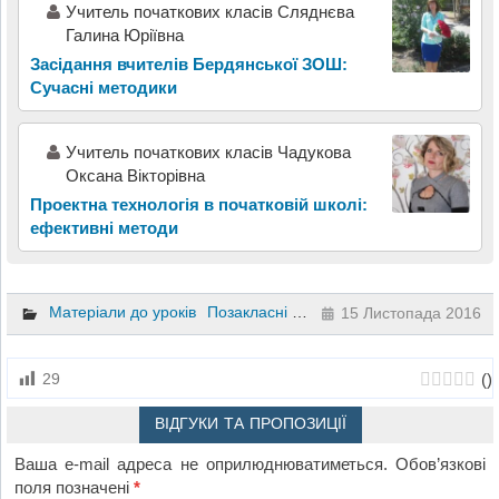
Учитель початкових класів Сляднєва
Галина Юріївна
Засідання вчителів Бердянської ЗОШ:
Сучасні методики
Учитель початкових класів Чадукова
Оксана Вікторівна
Проектна технологія в початковій школі:
ефективні методи
Матеріали до уроків
Позакласні заходи
Основи здоров’я
15 Листопада 2016
(
)
29
ВІДГУКИ ТА ПРОПОЗИЦІЇ
Ваша e-mail адреса не оприлюднюватиметься.
Обов’язкові
поля позначені
*