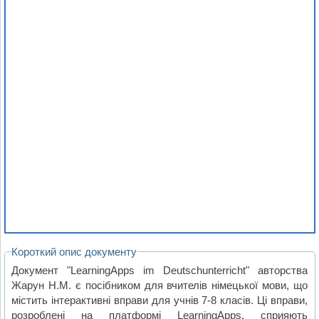
Короткий опис документу
Документ "LearningApps im Deutschunterricht" авторства
Жарун Н.М. є посібником для вчителів німецької мови, що
містить інтерактивні вправи для учнів 7-8 класів. Ці вправи,
розроблені на платформі LearningApps, сприяють