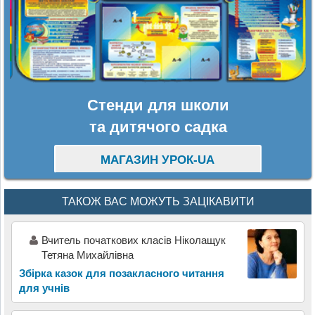
Стенди для школи
та дитячого садка
МАГАЗИН УРОК-UA
ТАКОЖ ВАС МОЖУТЬ ЗАЦІКАВИТИ
Вчитель початкових класів Ніколащук
Тетяна Михайлівна
Збірка казок для позакласного читання
для учнів