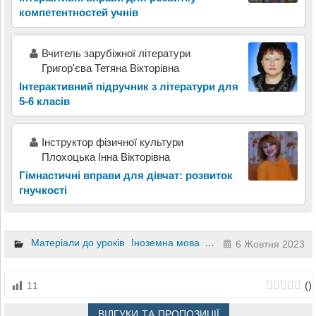
компетентностей учнів
Вчитель зарубіжної літератури
Григор'єва Тетяна Вікторівна
Інтерактивний підручник з літератури для
5-6 класів
Інструктор фізичної культури
Плохоцька Інна Вікторівна
Гімнастичні вправи для дівчат: розвиток
гнучкості
Матеріали до уроків
Іноземна мова
7 клас
8 клас
6 Жовтня 2023
(
)
11
ВІДГУКИ ТА ПРОПОЗИЦІЇ