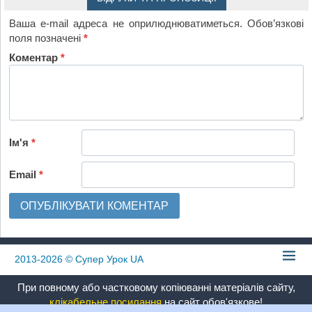
Ваша e-mail адреса не оприлюднюватиметься.
Обов’язкові
поля позначені
*
Коментар
*
Ім'я
*
Email
*
2013-2026
© Супер Урок UA
При повному або частковому копіюванні матеріалів сайту,
клікабельне посилання
на сайт обов'язкове!