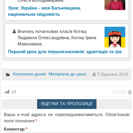
Олеся Володимирівна
Урок: Україна – моя Батьківщина,
національна свідомість
Вчитель початкових класів Котяш
Людмила Олександрівна, Котяш Ірина
Миколаївна
Перший урок для першокласників: адаптація та гра
Конспекти уроків
Матеріали до уроків
Навчання грамоти
1
5 Березня 2018
(
)
10
ВІДГУКИ ТА ПРОПОЗИЦІЇ
Ваша e-mail адреса не оприлюднюватиметься.
Обов’язкові
поля позначені
*
Коментар
*