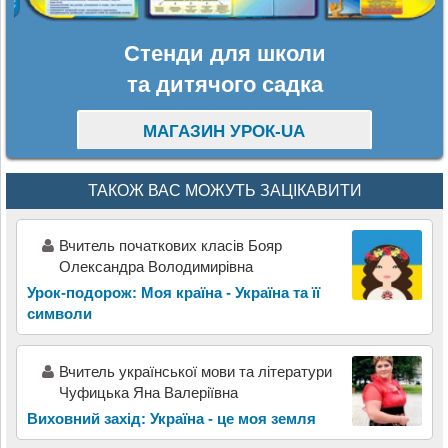
Стенди для школи
та дитячого садка
МАГАЗИН УРОК-UA
ТАКОЖ ВАС МОЖУТЬ ЗАЦІКАВИТИ
Вчитель початкових класів Бояр
Олександра Володимирівна
Урок-подорож: Моя країна - Україна та її
символи
Вчитель української мови та літератури
Чуфицька Яна Валеріївна
Виховний захід: Україна - це моя земля