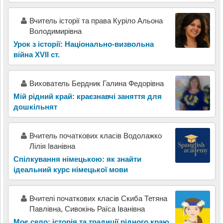
Вчитель історії та права Куріло Альона
Володимирівна
Урок з історії: Національно-визвольна
війна XVII ст.
Вихователь Бердник Галина Федорівна
Мій рідний край: краєзнавчі заняття для
дошкільнят
Вчитель початкових класів Водолажко
Лілія Іванівна
Спілкування німецькою: як знайти
ідеальний курс німецької мови
Вчителі початкових класів Скиба Тетяна
Павлівна, Сивокінь Раїса Іванівна
Моє село: історія та традиції рідного краю