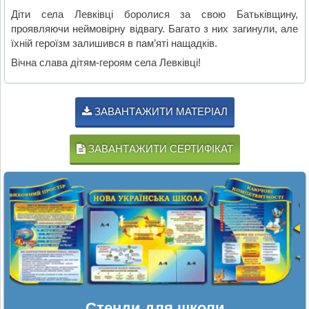
Діти села Левківці боролися за свою Батьківщину,
проявляючи неймовірну відвагу. Багато з них загинули, але
їхній героїзм залишився в пам’яті нащадків.
Вічна слава дітям-героям села Левківці!
ЗАВАНТАЖИТИ МАТЕРІАЛ
ЗАВАНТАЖИТИ СЕРТИФІКАТ
Стенди для школи