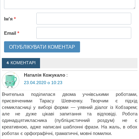
Ім'я
*
Email
*
4 КОМЕНТАРІ
Наталія Кожукало
:
23.04.2020 о 10:23
Вчителька поділилася двома учнівськими роботами,
присвяченими Тарасу Шевченку. Творчим є підхід
семикласниці у виборі форми — уявний діалог із Кобзарем;
але не дуже цікаві запитання та відповіді. Робота
одинадцятикласника (публіцистичний роздум) не є
креативною, адже написані шаблонні фрази. На жаль, в обох
роботах є орфографічні, граматичні, мовні помилки.