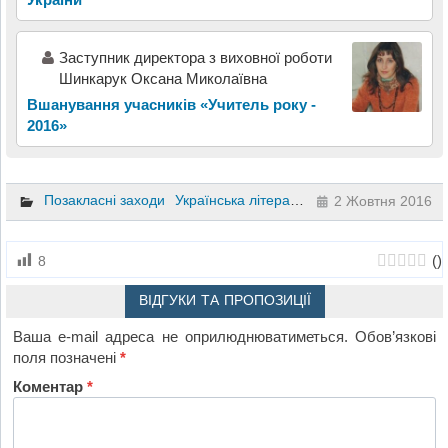
Заступник директора з виховної роботи
Шинкарук Оксана Миколаївна
Вшанування учасників «Учитель року -
2016»
Позакласні заходи
Українська література
10 клас
7 клас
2 Жовтня 2016
(
)
8
ВІДГУКИ ТА ПРОПОЗИЦІЇ
Ваша e-mail адреса не оприлюднюватиметься.
Обов’язкові
поля позначені
*
Коментар
*