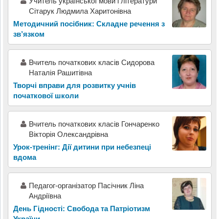
Учитель української мови і літератури
Сітарук Людмила Харитонівна
Методичний посібник: Складне речення з
зв’язком
Вчитель початкових класів Сидорова
Наталія Рашитівна
Творчі вправи для розвитку учнів
початкової школи
Вчитель початкових класів Гончаренко
Вікторія Олександрівна
Урок-тренінг: Дії дитини при небезпеці
вдома
Педагог-організатор Пасічник Ліна
Андріївна
День Гідності: Свобода та Патріотизм
України