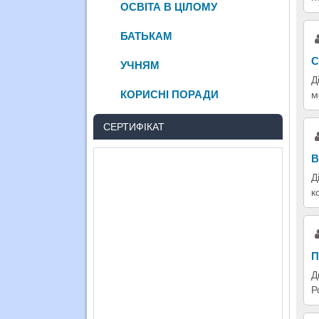
ОСВІТА В ЦІЛОМУ
БАТЬКАМ
С
УЧНЯМ
Д
КОРИСНІ ПОРАДИ
м
СЕРТИФІКАТ
В
Д
к
П
Д
Р