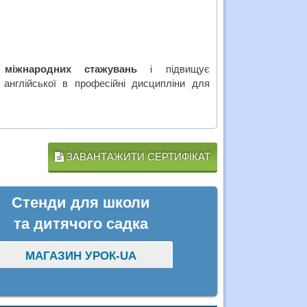
,
міжнародних стажувань
і підвищує
 англійської в професійні дисципліни для
ЗАВАНТАЖИТИ СЕРТИФІКАТ
Стенди для школи
та дитячого садка
МАГАЗИН УРОК-UA