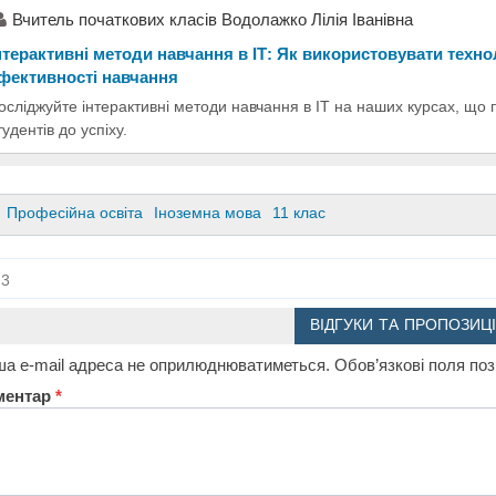
Вчитель початкових класів Водолажко Лілія Іванівна
нтерактивні методи навчання в ІТ: Як використовувати техн
фективності навчання
осліджуйте інтерактивні методи навчання в ІТ на наших курсах, що
тудентів до успіху.
Професійна освіта
Іноземна мова
11 клас
3
ВІДГУКИ ТА ПРОПОЗИЦІ
а e-mail адреса не оприлюднюватиметься.
Обов’язкові поля по
ментар
*