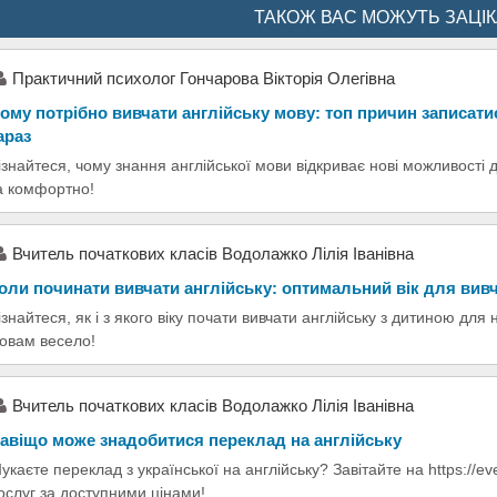
ТАКОЖ ВАС МОЖУТЬ ЗАЦІ
Практичний психолог Гончарова Вікторія Олегівна
ому потрібно вивчати англійську мову: топ причин записат
араз
ізнайтеся, чому знання англійської мови відкриває нові можливості 
а комфортно!
Вчитель початкових класів Водолажко Лілія Іванівна
оли починати вивчати англійську: оптимальний вік для вив
ізнайтеся, як і з якого віку почати вивчати англійську з дитиною для
овам весело!
Вчитель початкових класів Водолажко Лілія Іванівна
авіщо може знадобитися переклад на англійську
укаєте переклад з української на англійську? Завітайте на https://ev
ослуг за доступними цінами!