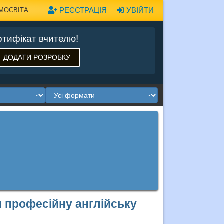
РЕЄСТРАЦІЯ
УВІЙТИ
МОСВІТА
тифікат вчителю!
ДОДАТИ РОЗРОБКУ
 професійну англійську