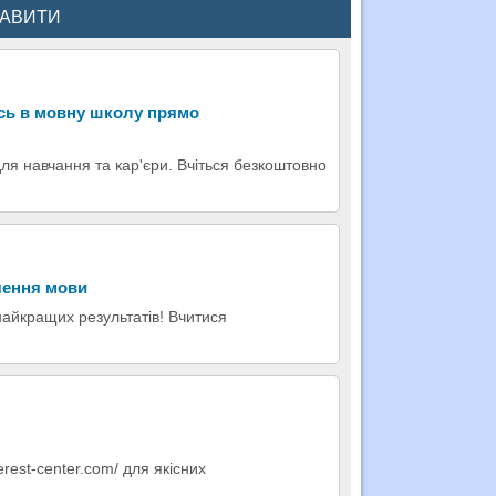
КАВИТИ
ись в мовну школу прямо
для навчання та кар'єри. Вчіться безкоштовно
чення мови
 найкращих результатів! Вчитися
erest-center.com/ для якісних