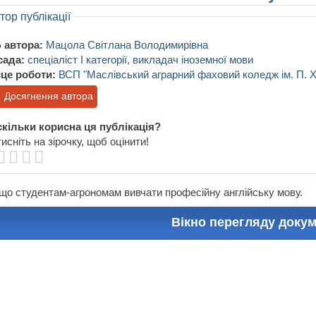
тор публікації
 автора:
Мацола Світлана Володимирівна
сада:
спеціаліст І категорії, викладач іноземної мови
це роботи:
ВСП "Маслівський аграрний фаховий коледж ім. П. Х
Досягнення автора
кільки корисна ця публікація?
исніть на зірочку, щоб оцінити!
що студентам-агрономам вивчати професійну англійську мову.
Вікно перегляду доку