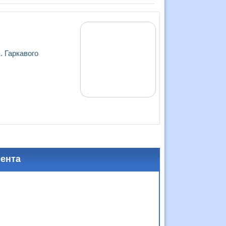
. Гаркавого
мента