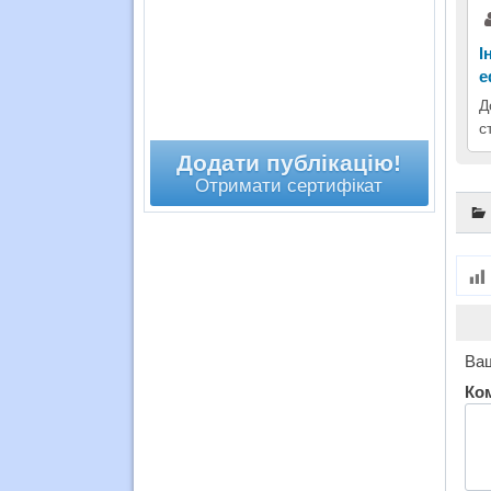
І
е
Д
с
Додати публікацію!
Отримати сертифікат
Ваш
Ко