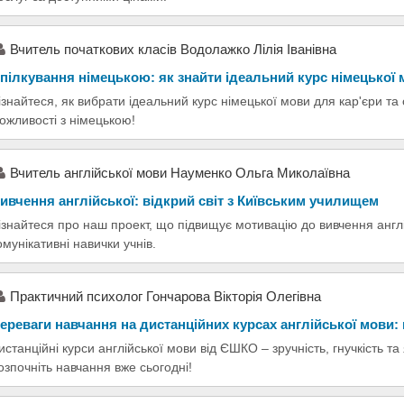
Вчитель початкових класів Водолажко Лілія Іванівна
пілкування німецькою: як знайти ідеальний курс німецької
ізнайтеся, як вибрати ідеальний курс німецької мови для кар'єри та
ожливості з німецькою!
Вчитель англійської мови Науменко Ольга Миколаївна
ивчення англійської: відкрий світ з Київським училищем
ізнайтеся про наш проект, що підвищує мотивацію до вивчення англ
омунікативні навички учнів.
Практичний психолог Гончарова Вікторія Олегівна
ереваги навчання на дистанційних курсах англійської мови
истанційні курси англійської мови від ЄШКО – зручність, гнучкість та 
озпочніть навчання вже сьогодні!