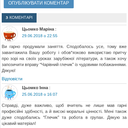
3 КОМЕНТАРІ
Цьомко Маріна
:
29.06.2018 о 22:55
Ви гарно продумали заняття. Сподобалось усе, тому вже
завантажила Вашу роботу і обов*язково використаю притчу
про зорі на своїх уроках зарубіжної літератури, а також хочу
запозичити вправу “Чарівний глечик” із чудовими побажаннями.
Дякую!
Відповіcти
Цьомко Інна
:
25.06.2018 о 16:07
Справді, дуже важливо, щоб вчитель не лише мав гарні
професійні здібності, а й високі моральні цінності. Мені також
дуже сподобались “Глечик” та робота в групах. Дякую за
цікавий матеріал!