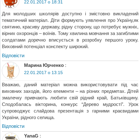
22.01.2017 о 18:31
Для молодших школярів доступно і змістовно викладений
тематичний матеріал. Діти формують уявлення про Україну,як
святиню, красиву державу, рідну сторону, що потребує мужніх,
вірних охоронців – воїнів. Тому хвилина мовчання за загиблими
солдатами доречно вписується в розробку першого уроку.
Виховний потенціал конспекту широкий.
Відповіcти
Mарина Юрченко
:
22.01.2017 о 13:15
Вважаю, даний матеріал можна використовувати під час
виховних заходів, його елементи – на різних предметах. Дітей
змалечку привчають любити свій рідний край, Батьківщину.
Сподобалась вікторина, конкурс “Дерево мудрості”. Урок
супроводжує слайдова презентація з гарними краєвидами
України, рідного селища.
Відповіcти
YanaG
: