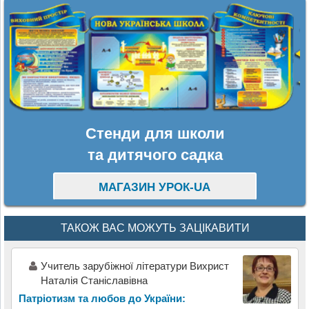
Стенди для школи
та дитячого садка
МАГАЗИН УРОК-UA
ТАКОЖ ВАС МОЖУТЬ ЗАЦІКАВИТИ
Учитель зарубіжної літератури Вихрист
Наталія Станіславівна
Патріотизм та любов до України: