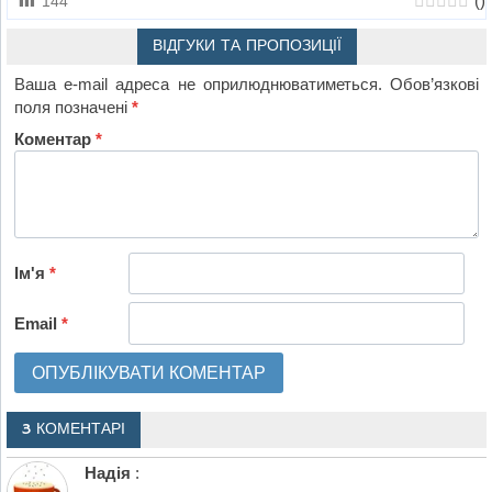
(
)
144
ВІДГУКИ ТА ПРОПОЗИЦІЇ
Ваша e-mail адреса не оприлюднюватиметься.
Обов’язкові
поля позначені
*
Коментар
*
Ім'я
*
Email
*
3 КОМЕНТАРІ
Надія
: