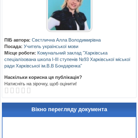
ПІБ автора:
Свєтлична Алла Володимирiвна
Посада:
Учитель української мови
Місце роботи:
Комунальний заклад "Харкiвська
спецiалiзована школа I-III ступенiв №93 Харкiвської мiської
ради Харкiвської iм.В.В Бондаренка"
Наскільки корисна ця публікація?
Натисніть на зірочку, щоб оцінити!
Вікно перегляду документа