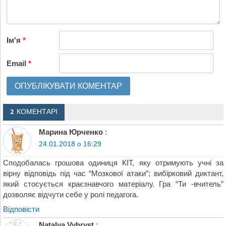
Ім'я
*
Email
*
2 КОМЕНТАРІ
Марина Юрченко
:
24.01.2018 о 16:29
Сподобалась грошова одиниця КІТ, яку отримують учні за
вірну відповідь під час “Мозкової атаки”; вибірковий диктант,
який стосується краєзнавчого матеріалу. Гра “Ти -вчитель”
дозволяє відчути себе у ролі педагога.
Відповіcти
Natalya Vyhryst
: