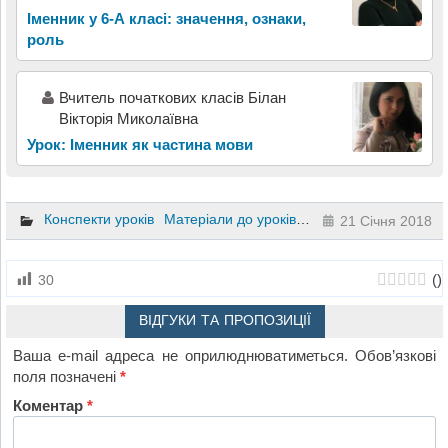
Іменник у 6-А класі: значення, ознаки,
роль
Вчитель початкових класів Білан
Вікторія Миколаївна
Урок: Іменник як частина мови
Конспекти уроків
Матеріали до уроків
Українська мова
6 к
21 Січня 2018
(
)
30
ВІДГУКИ ТА ПРОПОЗИЦІЇ
Ваша e-mail адреса не оприлюднюватиметься.
Обов’язкові
поля позначені
*
Коментар
*