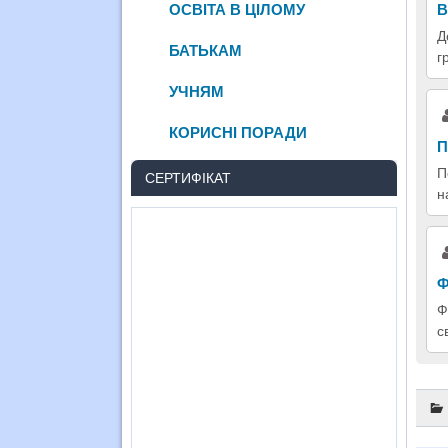
В
ОСВІТА В ЦІЛОМУ
Д
БАТЬКАМ
г
УЧНЯМ
КОРИСНІ ПОРАДИ
П
П
СЕРТИФІКАТ
н
Ф
Ф
с