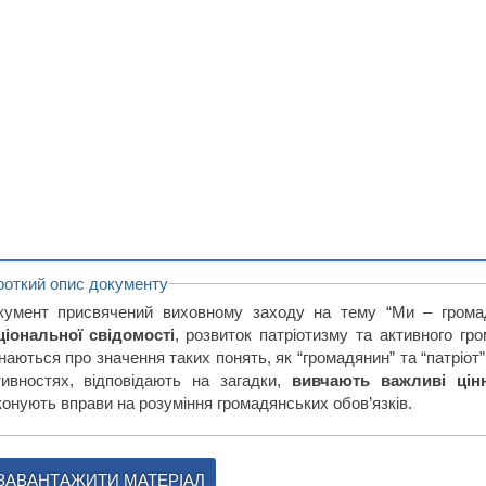
роткий опис документу
кумент присвячений виховному заходу на тему “Ми – грома
ціональної свідомості
, розвиток патріотизму та активного гр
наються про значення таких понять, як “громадянин” та “патріот”
тивностях, відповідають на загадки,
вивчають важливі цінн
конують вправи на розуміння громадянських обов’язків.
ЗАВАНТАЖИТИ МАТЕРІАЛ