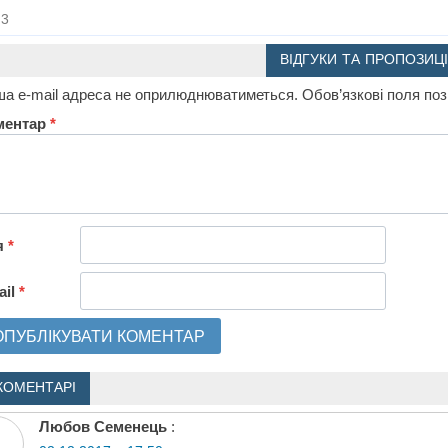
3
ВІДГУКИ ТА ПРОПОЗИЦІ
а e-mail адреса не оприлюднюватиметься.
Обов’язкові поля по
ментар
*
я
*
ail
*
КОМЕНТАРІ
Любов Семенець
: