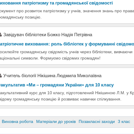
иховання патріотизму та громадянської свідомості
окумент про розвиток патріотизму у учнів, значення знань про права
ромадянську позицію.
Завідувач бібліотеки Божко Надія Петрівна
атріотичне виховання: роль бібліотек у формуванні свідомо
осилюйте громадянську свідомість учнів через бібліотеки, вивчаючи 
аціональні символи. Формуємо свідомих громадян!
Учитель біології Нікішина Людмила Миколаївна
акультатив «Ми – громадяни України» для 10 класу
акультативний курс для 10 класу, підготовлений Нікішиною Л.М. у
відому громадянську позицію й розвиває навички спілкування.
Виховна робота
Матеріали до уроків
Позакласні заходи
3 клас