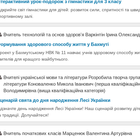
нтерактивний урок-подорож з гімнастики для 3 класу
ідкрийте світ гімнастики для дітей: розвиток сили, спритності та шв
портивному залі.
Вчитель технологій та основ здоров'я Варкінтін Ірина Олександ
ормування здорового способу життя у Бахмуті
роект у Бахмутському НВК № 11 навчає учнів здоровому способу жит
чителів для кращого майбутнього.
Вчителі української мови та літератури Розробила творча група
літератури Коноваленко Микола Іванович (перша кваліфікаційн
Володимирівна (вища кваліфікаційна категорія)
ценарій свята до дня народження Лесі Українки
ідзначте день народження Лесі Українки! Наш сценарій розвитку ді
а традиції. Долучайтеся!
Вчитель початкових класів Марценюк Валентина Артурівна