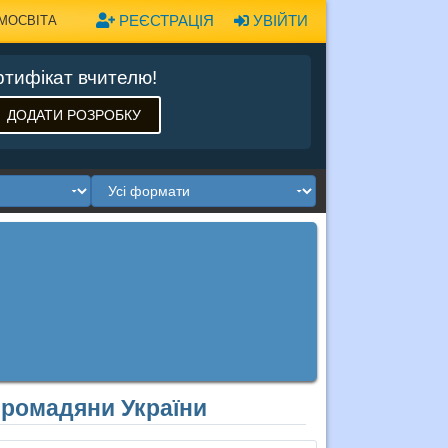
РЕЄСТРАЦІЯ
УВІЙТИ
МОСВІТА
тифікат вчителю!
ДОДАТИ РОЗРОБКУ
громадяни України