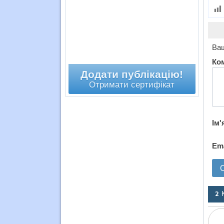
Ваш
Ко
Додати публікацію!
Отримати сертифікат
Ім'
Em
2 