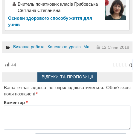
Вчитель початкових класів Грибовська
Світлана Степанівна
Основи здорового способу життя для
учнів
Виховна робота
Конспекти уроків
Матеріали до уроків
Поз
12 Січня 2018
(
)
44
ВІДГУКИ ТА ПРОПОЗИЦІЇ
Ваша e-mail адреса не оприлюднюватиметься.
Обов’язкові
поля позначені
*
Коментар
*