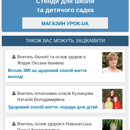
Стенди для школи
та дитячого садка
МАГАЗИН УРОК-UA
ТАКОЖ ВАС МОЖУТЬ ЗАЦІКАВИТИ
Вчитель біології та основ здоров я
Жидик Оксана Іванівна
Вплив ЗМІ на здоровий спосіб життя
молоді
Вчитель початкових класів Кузнецова
Наталія Володимирівна
Здоровий спосіб життя: поради для дітей
Вчитель основ здоров'я Новохатська
Олена Костянтинівна