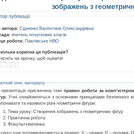
зображень з геометричн
тор публікації
 автора:
Сідненко Валентина Олександрівна
сада:
вчитель початкових класів
це роботи:
Павлівське НВО
кільки корисна ця публікація?
исніть на зірочку, щоб оцінити!
роткий опис матеріалу
 презентація присвячена темі
правил роботи за комп’ютеро
гур
. Учні ознайомляться з основними принципами безпечного в
пізнавати та називати різні геометричні фігури.
Тема уроку: Створення зображень з геометричних фігур
Практична робота
Фізкультхвилинка
уроці учні дотримуватимуться правил: У – уважні, Р – розумні, О 