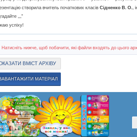
езентацію створила вчитель початкових класів
Сідненко В. О.
, 
гадайте ,,,”
жаю успіху!
Натисніть нижче, щоб побачити, які файли входять до цього арх
ОКАЗАТИ ВМІСТ АРХІВУ
ЗАВАНТАЖИТИ МАТЕРІАЛ