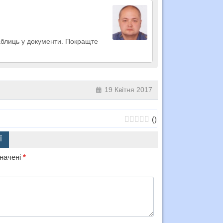
аблиць у документи. Покращте
19 Квітня 2017
(
)
Ї
значені
*