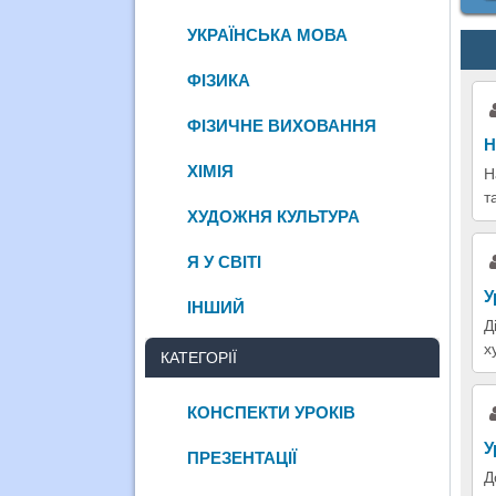
УКРАЇНСЬКА МОВА
ФІЗИКА
ФІЗИЧНЕ ВИХОВАННЯ
Н
ХІМІЯ
Н
т
ХУДОЖНЯ КУЛЬТУРА
Я У СВІТІ
У
ІНШИЙ
Д
х
КАТЕГОРІЇ
КОНСПЕКТИ УРОКІВ
У
ПРЕЗЕНТАЦІЇ
Д