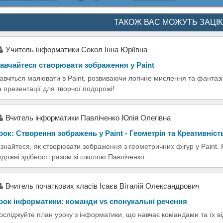
ТАКОЖ ВАС МОЖУТЬ ЗАЦІ
Учитель інформатики Сокол Інна Юріївна
авчайтеся створювати зображення у Paint
авчіться малювати в Paint, розвиваючи логічне мислення та фантазію
а презентації для творчої подорожі!
Вчитель інформатики Павліченко Юлія Олегівна
рок: Створення зображень у Paint - Геометрія та Креативніст
ізнайтеся, як створювати зображення з геометричних фігур у Paint.
удожні здібності разом зі школою Павліченко.
Вчитель початкових класів Ісаєв Віталій Олександрович
рок інформатики: команди vs спонукальні речення
осліджуйте план уроку з інформатики, що навчає командами та їх ві