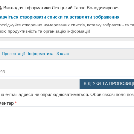
Викладач інформатики Лехіцький Тарас Володимирович
авчіться створювати списки та вставляти зображення
осліджуйте створення нумерованих списків, вставку зображень та т
вою продуктивність та організацію інформації!
Презентації
Інформатика
3 клас
93
ВІДГУКИ ТА ПРОПОЗИЦІ
а e-mail адреса не оприлюднюватиметься.
Обов’язкові поля по
ментар
*