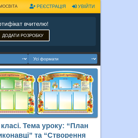
РЕЄСТРАЦІЯ
УВІЙТИ
МОСВІТА
тифікат вчителю!
ДОДАТИ РОЗРОБКУ
 класі. Тема уроку: “План
виконавці” та “Створення