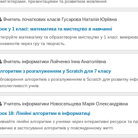
омп'ютерами, презентаціями та розвитком мовлення.
Вчитель початкових класів Гусарова Наталія Юріївна
рок у 1 класі: математика та мистецтво в навчанні
нтегруйте математику та образотворче мистецтво у 1 класі: вимірюв
рнаментів через гру та творчість.
Вчитель інформатики Лойченко Інна Анатоліївна
лгоритми з розгалуженням у Scratch для 7 класу
бговорення алгоритмів з розгалуженням в Scratch для розвитку інф
аполегливості учнів.
Учитель інформатики Новосельцева Марія Олександрівна
рок 18: Лінійні алгоритми в інформатиці
ивчайте лінійні алгоритми з учнями через інтерактивні ресурси та п
авички в застосуванні алгоритмів у повсякденному житті.