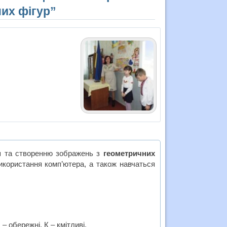
их фігур”
м
та створенню зображень з
геометричних
икористання комп’ютера, а також навчаться
– обережні, К – кмітливі.