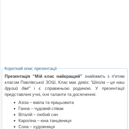
Короткий опис презентації
Презентація “Мій клас найкращий”
знайомить з п’ятим
класом Павлівської ЗОШ. Клас має девіз:
“Школа – це наш
другий дім!”
і є справжньою родиною. У презентації
представлені учні, їхні таланти та досягнення:
Азіза – вміла та працьовита
Ганна – чудовий співак
Віталій – любий син
Кароліна – юна танцівниця
Сона – художниця