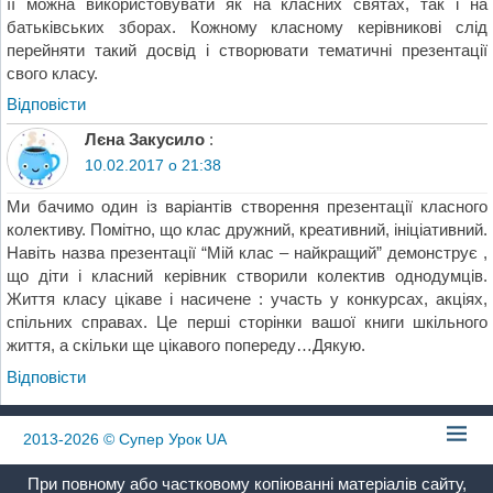
її можна використовувати як на класних святах, так і на
батьківських зборах. Кожному класному керівникові слід
перейняти такий досвід і створювати тематичні презентації
свого класу.
Відповіcти
Лєна Закусило
:
10.02.2017 о 21:38
Ми бачимо один із варіантів створення презентації класного
колективу. Помітно, що клас дружний, креативний, ініціативний.
Навіть назва презентації “Мій клас – найкращий” демонструє ,
що діти і класний керівник створили колектив однодумців.
Життя класу цікаве і насичене : участь у конкурсах, акціях,
спільних справах. Це перші сторінки вашої книги шкільного
життя, а скільки ще цікавого попереду…Дякую.
Відповіcти
2013-2026
© Супер Урок UA
При повному або частковому копіюванні матеріалів сайту,