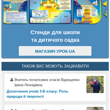
Стенди для школи
та дитячого садка
МАГАЗИН УРОК-UA
ТАКОЖ ВАС МОЖУТЬ ЗАЦІКАВИТИ
Вчитель початкових класів Відющенко
Ірина Леонідівна
Досягнення учнів 3-Б класу: Роль
природи й творчості