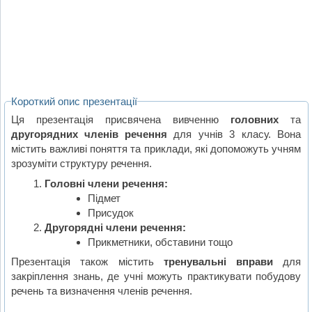
Короткий опис презентації
Ця презентація присвячена вивченню
головних
та
другорядних членів речення
для учнів 3 класу. Вона
містить важливі поняття та приклади, які допоможуть учням
зрозуміти структуру речення.
Головні члени речення:
Підмет
Присудок
Другорядні члени речення:
Прикметники, обставини тощо
Презентація також містить
тренувальні вправи
для
закріплення знань, де учні можуть практикувати побудову
речень та визначення членів речення.