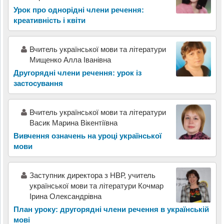
Урок про однорідні члени речення:
креативність і квіти
Вчитель української мови та літератури
Мищенко Алла Іванівна
Другорядні члени речення: урок із
застосування
Вчитель української мови та літератури
Васик Марина Вікентіївна
Вивчення означень на уроці української
мови
Заступник директора з НВР, учитель
української мови та літератури Кочмар
Ірина Олександрівна
План уроку: другорядні члени речення в українській
мові