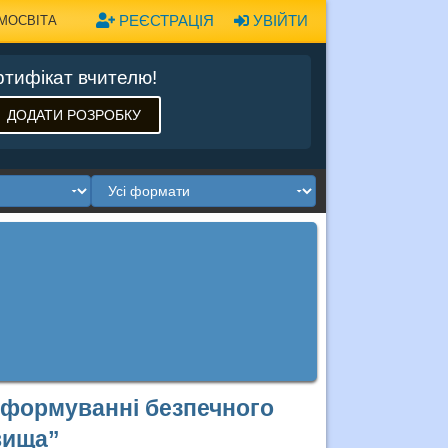
РЕЄСТРАЦІЯ
УВІЙТИ
МОСВІТА
тифікат вчителю!
ДОДАТИ РОЗРОБКУ
у формуванні безпечного
вища”