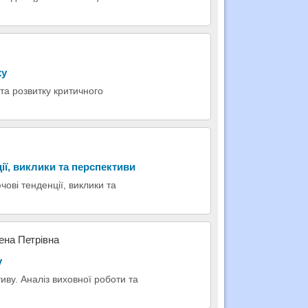
ху
та розвитку критичного
ії, виклики та перспективи
чові тенденції, виклики та
ена Петрівна
у
иву. Аналіз виховної роботи та