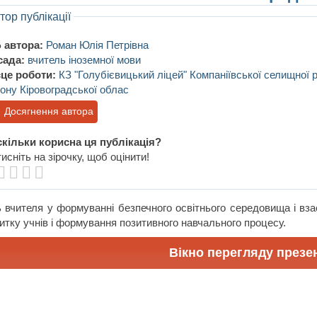
тор публікації
 автора:
Роман Юлія Петрівна
сада:
вчитель іноземної мови
це роботи:
КЗ "Голубієвицький ліцей" Компаніївської селищної
ону Кіровоградської облас
Досягнення автора
кільки корисна ця публікація?
исніть на зірочку, щоб оцінити!
 вчителя у формуванні безпечного освітнього середовища і вз
итку учнів і формування позитивного навчального процесу.
Вікно перегляду презен