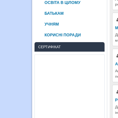
ОСВІТА В ЦІЛОМУ
р
БАТЬКАМ
УЧНЯМ
М
КОРИСНІ ПОРАДИ
Д
м
СЕРТИФІКАТ
А
А
п
Р
Д
і