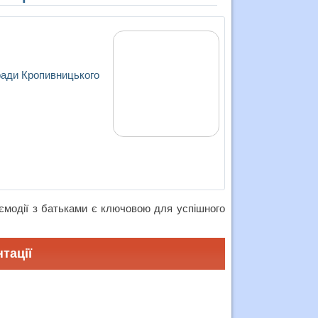
 ради Кропивницького
аємодії з батьками є ключовою для успішного
тації