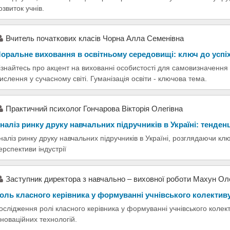
озвиток учнів.
Вчитель початкових класів Чорна Алла Семенівна
оральне виховання в освітньому середовищі: ключ до успі
ізнайтесь про акцент на вихованні особистості для самовизначення 
ислення у сучасному світі. Гуманізація освіти - ключова тема.
Практичний психолог Гончарова Вікторія Олегівна
наліз ринку друку навчальних підручників в Україні: тенденц
наліз ринку друку навчальних підручників в Україні, розглядаючи клю
ерспективи індустрії
Заступник директора з навчально – виховної роботи Махун Ол
оль класного керівника у формуванні учнівського колектив
ослідження ролі класного керівника у формуванні учнівського колект
нноваційних технологій.