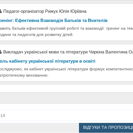
Педагог-організатор Рижук Юлія Юріївна
ренінг: Ефективна Взаємодія Батьків та Вчителів
авчіть батьків ефективній груповій роботі та взаємодії: тренінг на 
одини та педагогів для розвитку дітей.
Викладач української мови та літератури Чиркіна Валентина 
оль кабінету української літератури в освіті
осліджуємо, як кабінет української літератури формує компетентності
атріотичному вихованню.
14
ВІДГУКИ ТА ПРОПОЗИЦІ