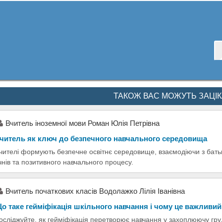
ТАКОЖ ВАС МОЖУТЬ ЗАЦІ
Вчитель іноземної мови Роман Юлія Петрівна
читель як ключ до безпечного навчального середовища
чителі формують безпечне освітнє середовище, взаємодіючи з бать
чнів та позитивного навчального процесу.
Вчитель початкових класів Водолажко Лілія Іванівна
о таке гейміфікація шкільного навчання і чому це важливий
осліджуйте, як гейміфікація перетворює навчання у захоплюючу гру