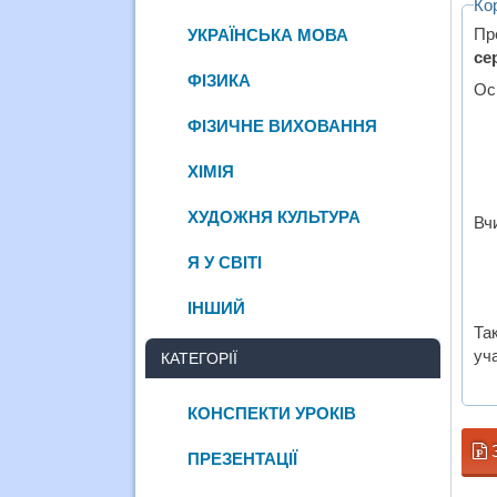
Ко
Пр
УКРАЇНСЬКА МОВА
се
ФІЗИКА
Ос
ФІЗИЧНЕ ВИХОВАННЯ
ХІМІЯ
ХУДОЖНЯ КУЛЬТУРА
Вч
Я У СВІТІ
ІНШИЙ
Та
уча
КАТЕГОРІЇ
КОНСПЕКТИ УРОКІВ
ПРЕЗЕНТАЦІЇ