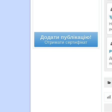
Т
Н
р
Додати публікацію!
Отримати сертифікат
Р
Д
п