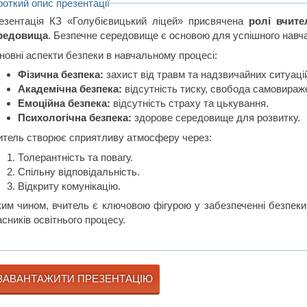
роткий опис презентації
езентація КЗ «Голубієвицький ліцей» присвячена
ролі вчите
редовища
. Безпечне середовище є основою для успішного навча
новні аспекти безпеки в навчальному процесі:
Фізична безпека:
захист від травм та надзвичайних ситуаці
Академічна безпека:
відсутність тиску, свобода самовираж
Емоційна безпека:
відсутність страху та цькування.
Психологічна безпека:
здорове середовище для розвитку.
итель створює сприятливу атмосферу через:
Толерантність та повагу.
Спільну відповідальність.
Відкриту комунікацію.
ким чином, вчитель є ключовою фігурою у забезпеченні безпеки 
сників освітнього процесу.
ЗАВАНТАЖИТИ ПРЕЗЕНТАЦІЮ