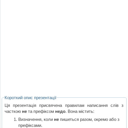
Короткий опис презентації
Ця презентація присвячена правилам написання слів з
часткою
не
та префіксом
недо
. Вона містить:
Визначення, коли
не
пишеться разом, окремо або з
префіксами.