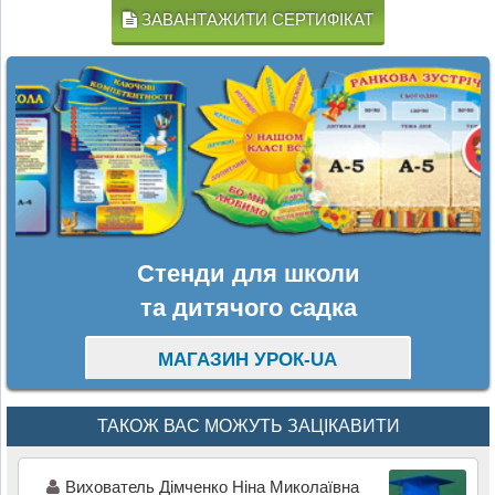
ЗАВАНТАЖИТИ СЕРТИФІКАТ
Стенди для школи
та дитячого садка
МАГАЗИН УРОК-UA
ТАКОЖ ВАС МОЖУТЬ ЗАЦІКАВИТИ
Вихователь Дімченко Ніна Миколаївна