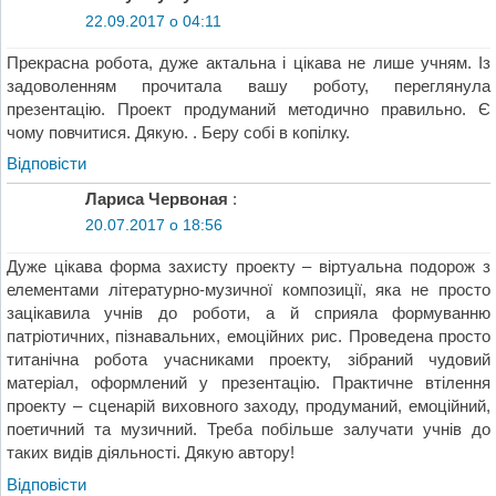
22.09.2017 о 04:11
Прекрасна робота, дуже актальна і цікава не лише учням. Із
задоволенням прочитала вашу роботу, переглянула
презентацію. Проект продуманий методично правильно. Є
чому повчитися. Дякую. . Беру собі в копілку.
Відповіcти
Лариса Червоная
:
20.07.2017 о 18:56
Дуже цікава форма захисту проекту – віртуальна подорож з
елементами літературно-музичної композиції, яка не просто
зацікавила учнів до роботи, а й сприяла формуванню
патріотичних, пізнавальних, емоційних рис. Проведена просто
титанічна робота учасниками проекту, зібраний чудовий
матеріал, оформлений у презентацію. Практичне втілення
проекту – сценарій виховного заходу, продуманий, емоційний,
поетичний та музичний. Треба побільше залучати учнів до
таких видів діяльності. Дякую автору!
Відповіcти