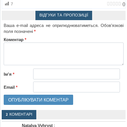
(
)
7
ВІДГУКИ ТА ПРОПОЗИЦІЇ
Ваша e-mail адреса не оприлюднюватиметься.
Обов’язкові
поля позначені
*
Коментар
*
Ім'я
*
Email
*
2 КОМЕНТАРІ
Natalya Vyhryst
: