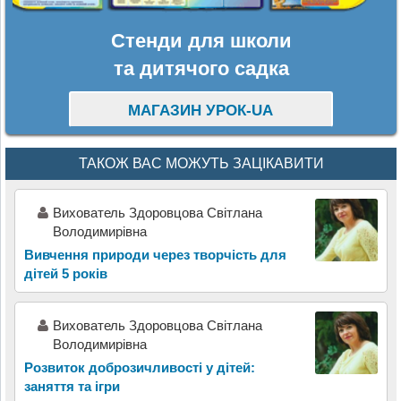
Стенди для школи
та дитячого садка
МАГАЗИН УРОК-UA
ТАКОЖ ВАС МОЖУТЬ ЗАЦІКАВИТИ
Вихователь Здоровцова Світлана
Володимирівна
Вивчення природи через творчість для
дітей 5 років
Вихователь Здоровцова Світлана
Володимирівна
Розвиток доброзичливості у дітей:
заняття та ігри