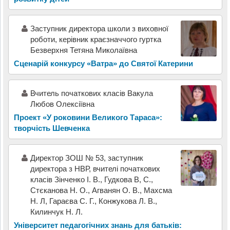
Заступник директора школи з виховної
роботи, керівник краєзначчого гуртка
Безверхня Тетяна Миколаївна
Сценарій конкурсу «Ватра» до Святої Катерини
Вчитель початкових класів Вакула
Любов Олексіївна
Проект «У роковини Великого Тараса»:
творчість Шевченка
Директор ЗОШ № 53, заступник
директора з НВР, вчителі початкових
класів Зінченко І. В., Гудкова В, С.,
Стєканова Н. О., Агванян О. В., Махсма
Н. Л, Гараєва С. Г., Конжукова Л. В.,
Килинчук Н. Л.
Університет педагогічних знань для батьків: