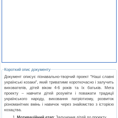
Короткий опис документу
Документ описує пізнавально-творчий проект “Наші славні
українські козаки”, який триватиме короткочасно і залучить
вихователів, дітей віком 4-6 років та їх батьків. Мета
проекту – навчити дітей розуміти і поважати традиції
українського народу, виховання патріотизму, розвиток
різноманітних вмінь і навичок через знайомство з історією
козацтва.
Мотиваційний етап
: Залучення дітей до проекту,