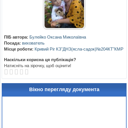
ПІБ автора:
Булейко Оксана Миколаївна
Посада:
вихователь
Місце роботи:
Кривий Ріг КЗ"ДНЗ(ясла-садок)№204КТ"КМР
Наскільки корисна ця публікація?
Натисніть на зірочку, щоб оцінити!
Вікно перегляду документа