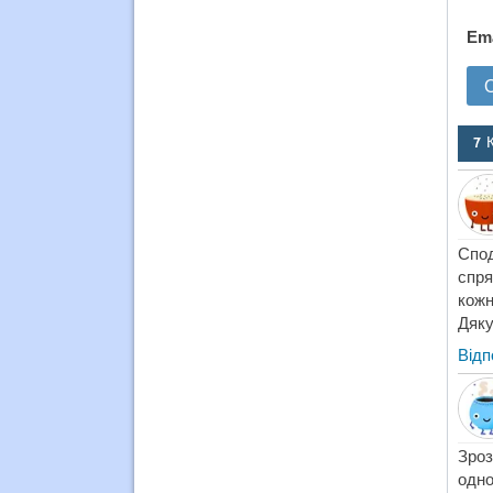
Em
7 
Спо
спря
кожн
Дяку
Відп
Зроз
одно