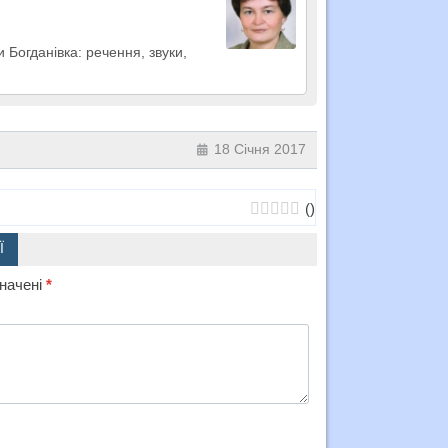
 Богданівка: речення, звуки,
18 Січня 2017
(
)
Ї
значені
*