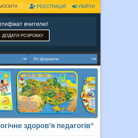
РЕЄСТРАЦІЯ
УВІЙТИ
МОСВІТА
тифікат вчителю!
ДОДАТИ РОЗРОБКУ
огічне здоров’я педагогів”