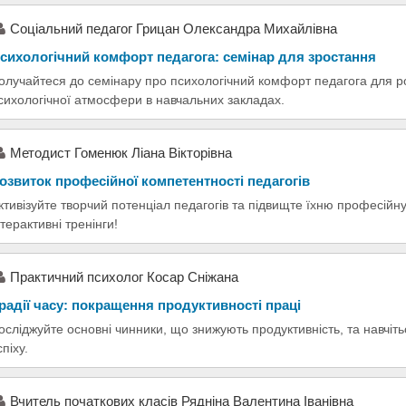
Соціальний педагог Грицан Олександра Михайлівна
сихологічний комфорт педагога: семінар для зростання
олучайтеся до семінару про психологічний комфорт педагога для ро
сихологічної атмосфери в навчальних закладах.
Методист Гоменюк Ліана Вікторівна
озвиток професійної компетентності педагогів
ктивізуйте творчий потенціал педагогів та підвищте їхню професійн
нтерактивні тренінги!
Практичний психолог Косар Сніжана
радії часу: покращення продуктивності праці
осліджуйте основні чинники, що знижують продуктивність, та навчіть
спіху.
Вчитель початкових класів Рядніна Валентина Іванівна