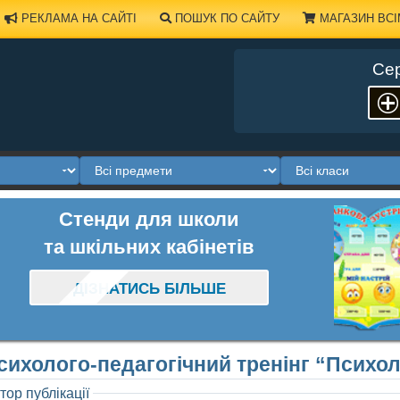
РЕКЛАМА НА САЙТІ
ПОШУК ПО САЙТУ
МАГАЗИН ВСІ
Сер
Стенди для школи
та шкільних кабінетів
ДІЗНАТИСЬ БІЛЬШЕ
сихолого-педагогічний тренінг “Психол
тор публікації