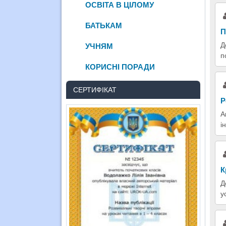
ОСВІТА В ЦІЛОМУ
БАТЬКАМ
П
Д
УЧНЯМ
п
КОРИСНІ ПОРАДИ
СЕРТИФІКАТ
Р
А
і
К
Д
у