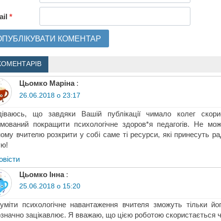
ail
*
КОМЕНТАРІВ
Цьомко Маріна
:
26.06.2018 о 23:17
діваюсь, що завдяки Вашій публікації чимало колег скор
мований покращити психологічне здоров*я педагогів. Не мо
ому вчителю розкрити у собі саме ті ресурси, які принесуть рад
ю!
овіcти
Цьомко Інна
:
25.06.2018 о 15:20
уміти психологічне навантаження вчителя зможуть тільки йог
значно зацікавлює. Я вважаю, що цією роботою скористається чи