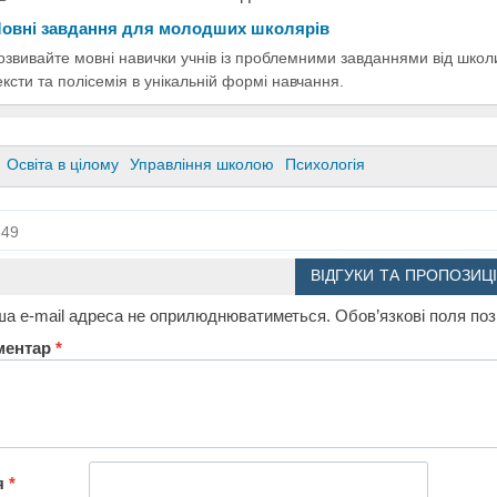
овні завдання для молодших школярів
озвивайте мовні навички учнів із проблемними завданнями від школи
ексти та полісемія в унікальній формі навчання.
Освіта в цілому
Управління школою
Психологія
49
ВІДГУКИ ТА ПРОПОЗИЦІ
а e-mail адреса не оприлюднюватиметься.
Обов’язкові поля по
ментар
*
я
*