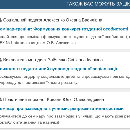
ТАКОЖ ВАС МОЖУТЬ ЗАЦІ
Соціальний педагог Алексенко Оксана Василівна
емінар-тренінг: Формування конкурентоздатної особистості
ізнайтеся про семінар формування конкурентоздатної особистості,
ВК №1 під керівництвом О.В. Алексенко.
Вихователь-методист Зайченко Світлана Іванівна
сихолого-педагогічний супровід гендерної соціалізації
осліджуємо гендерну соціалізацію дітей та впроваджуємо нові мето
упроводу для активізації їхнього розвитку.
Практичний психолог Коваль Юлія Олександрівна
емінар про взаємодію з учнями: репрезентативні системи
олучайтеся до семінару про взаємодію з учнями, що мають різні ре
оглиблюйте знання та навички!