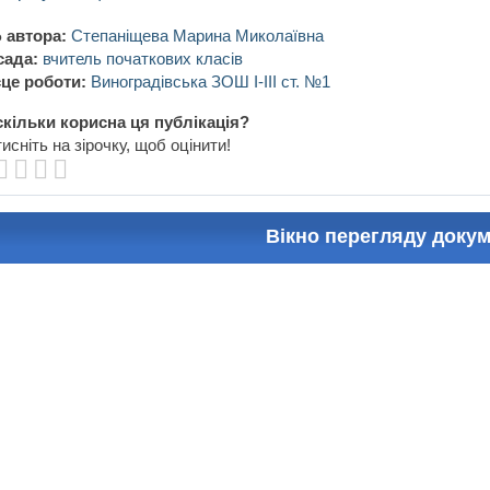
 автора:
Степаніщева Марина Миколаївна
сада:
вчитель початкових класів
це роботи:
Виноградівська ЗОШ І-ІІІ ст. №1
кільки корисна ця публікація?
исніть на зірочку, щоб оцінити!
Вікно перегляду доку