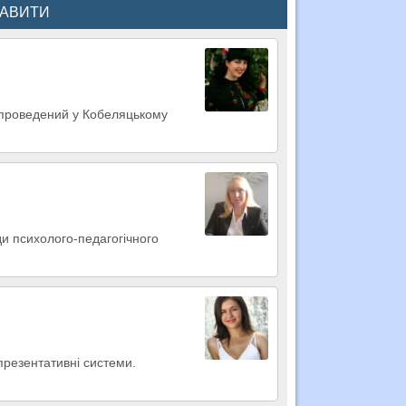
КАВИТИ
 проведений у Кобеляцькому
ди психолого-педагогічного
презентативні системи.