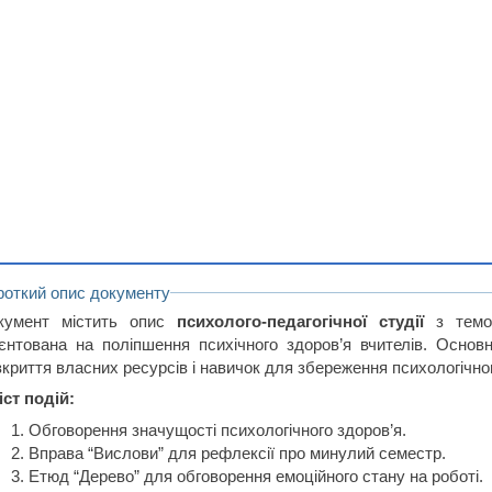
роткий опис документу
кумент містить опис
психолого-педагогічної студії
з темою
ієнтована на поліпшення психічного здоров’я вчителів. Основ
зкриття власних ресурсів і навичок для збереження психологічно
іст подій:
Обговорення значущості психологічного здоров’я.
Вправа “Вислови” для рефлексії про минулий семестр.
Етюд “Дерево” для обговорення емоційного стану на роботі.