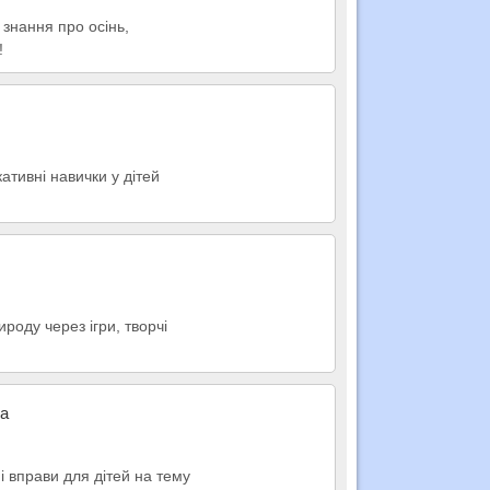
 знання про осінь,
!
кативні навички у дітей
роду через ігри, творчі
на
і вправи для дітей на тему