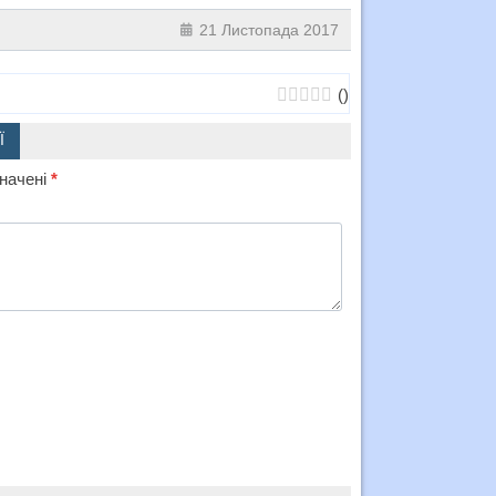
21 Листопада 2017
(
)
Ї
значені
*