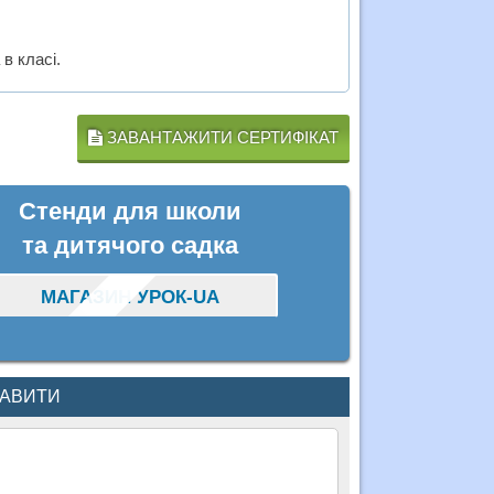
в класі.
ЗАВАНТАЖИТИ СЕРТИФІКАТ
Стенди для школи
та дитячого садка
МАГАЗИН УРОК-UA
КАВИТИ