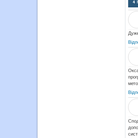
4 
Дуже
Відп
Окса
прог
мето
Відп
Спод
допо
сист