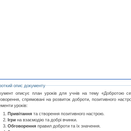
роткий опис документу
кумент описує план уроків для учнів на тему «Добротою себ
говорення, спрямовані на розвиток доброти, позитивного настр
ементи уроків:
Привітання
та створення позитивного настрою.
Ігри
на взаємодію та добрі вчинки.
Обговорення
правил доброти та їх значення.