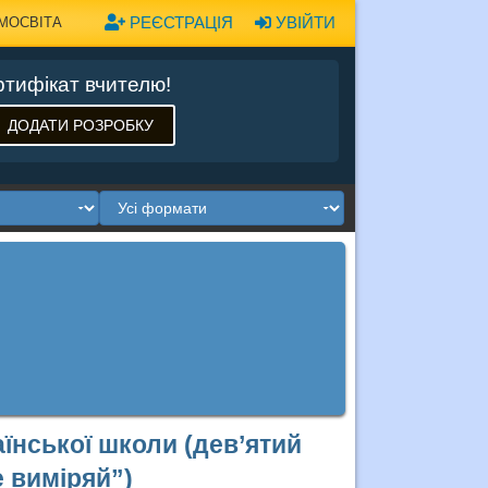
РЕЄСТРАЦІЯ
УВІЙТИ
МОСВІТА
тифікат вчителю!
ДОДАТИ РОЗРОБКУ
аїнської школи (дев’ятий
 виміряй”)