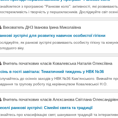
знайомтеся з програмою "Ранкове коло": активності, які розвивають
постережливість і творчість у першокласників. Досліджуйте світ осені
Вихователь ДНЗ Іванова Ірина Миколаївна
анкові зустрічі для розвитку навичок особистої гігієни
осліджуйте, як ранкові зустрічі розвивають особисту гігієну та комуні
олодшого віку.
Вчитель початкових класів Ковалевська Наталія Олексіївна
сінь в гості завітала: Тематичний тиждень у НВК №36
олучайтесь до осінніх заходів у НВК №36 Кам'янського. Вивчайте при
авдання та групову роботу під керівництвом Ковалевської Н.О.
Вчитель початкових класів Алєксанова Світлана Олександрів
еселі ранкові зустрічі: Сімейні свята та традиції
ізнайтесь про класифікацію свят, шанування традицій та інтерактивн