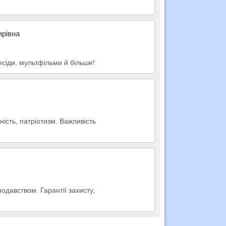
ирівна
есіди, мультфільми й більше!
ість, патріотизм. Важливість
нодавством. Гарантії захисту,