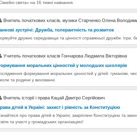
Сімейні свята» на 16 тижні навчання.
Вчитель початкових класів, музики Старченко Олена Володим
анкові зустрічі: Дружба, толерантність та розвиток
ормуйте дружнє середовище та цінності справжньої дружби. Ігри, б
Учитель початкових класів Гончарова Людмила Вікторівна
ормування моральних цінностей у молодших школярів
ослідження формування моральних цінностей у дітей: гуманізм, чесн
коли та родини у вихованні.
Вчитель історії і права Кацай Дмитро Сергійович
рава дітей в Україні: захист і рівність за Конституцією
ізнайтеся про права дітей в Україні, закріплені Конституцією та зако
світи та участі у громадських організаціях!