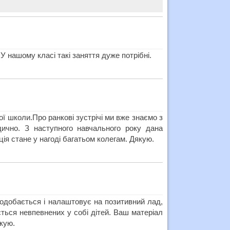
 У нашому класі такі заняття дуже потрібні.
ї школи.Про ранкові зустрічі ми вже знаємо з
дично. З наступного навчального року дана
ія стане у нагоді багатьом колегам. Дякую.
подобається і налаштовує на позитивний лад,
ється невпевнених у собі дітей. Ваш матеріал
кую.