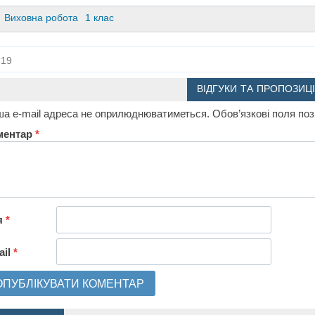
Виховна робота
1 клас
19
ВІДГУКИ ТА ПРОПОЗИЦІ
а e-mail адреса не оприлюднюватиметься.
Обов’язкові поля по
ментар
*
я
*
ail
*