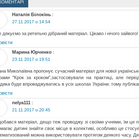
КОМЕНТАРІ
Наталія Білокінь
:
27.11.2017 о 14:54
 дякуємо за ретельно дібраний матеріал. Цікаво і нічого зайвого!
овіcти
Марина Юрченко
:
23.11.2017 о 19:51
на Миколаївна пропонує сучасний матеріал для нової українсько
рами “Крок за кроком”,застосовували на практиці, але періо
дика буде впроваджуватись в усіх школах України. тому публікац
овіcти
nelya111
:
21.11.2017 о 20:45
обався матеріал, дещо теж проводжу зі своїми учнями, їм це 
магає дитині знайти своє місце в колективі, особливо це стосу
ематизований можна використовувати протягом деякого часу. Дя