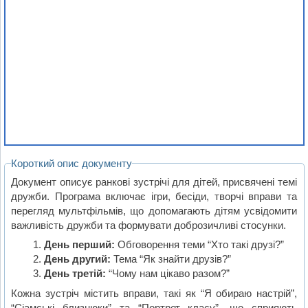
Короткий опис документу
Документ описує ранкові зустрічі для дітей, присвячені темі
дружби. Програма включає ігри, бесіди, творчі вправи та
перегляд мультфільмів, що допомагають дітям усвідомити
важливість дружби та формувати доброзичливі стосунки.
День перший:
Обговорення теми “Хто такі друзі?”
День другий:
Тема “Як знайти друзів?”
День третій:
“Чому нам цікаво разом?”
Кожна зустріч містить вправи, такі як “Я обираю настрій”,
“Сіамські близнюки” та “Портрет класу”, що сприяють