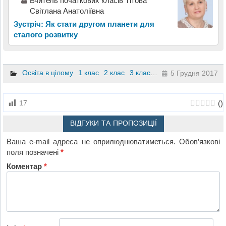
Вчитель початкових класів Тітова
Світлана Анатоліївна
Зустріч: Як стати другом планети для
сталого розвитку
Освіта в цілому
1 клас
2 клас
3 клас
4 клас
5 Грудня 2017
(
)
17
ВІДГУКИ ТА ПРОПОЗИЦІЇ
Ваша e-mail адреса не оприлюднюватиметься.
Обов’язкові
поля позначені
*
Коментар
*