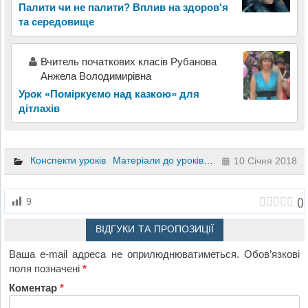
Палити чи не палити? Вплив на здоров'я
та середовище
Вчитель початкових класів Рубанова
Анжела Володимирівна
Урок «Поміркуємо над казкою» для
дітлахів
Конспекти уроків
Матеріали до уроків
Біологія
8 клас
10 Січня 2018
(
)
9
ВІДГУКИ ТА ПРОПОЗИЦІЇ
Ваша e-mail адреса не оприлюднюватиметься.
Обов’язкові
поля позначені
*
Коментар
*