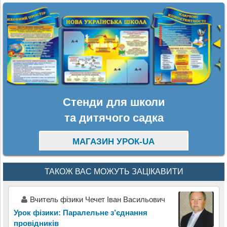
Стенди для школи
та дитячого садка
МАГАЗИН УРОК-UA
ТАКОЖ ВАС МОЖУТЬ ЗАЦІКАВИТИ
Вчитель фізики Чечет Іван Васильович
Урок фізики: Паралельне з’єднання
провідників