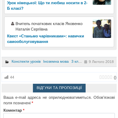
Урок німецької: Що ти любиш носити в 2-
Б класі?
Вчитель початкових класів Яковенко
Наталія Сергіївна
Квест «Станьмо чарівниками»: навички
самообслуговування
Конспекти уроків
Іноземна мова
3 клас
4 клас
9 Лютого 2018
(
)
44
ВІДГУКИ ТА ПРОПОЗИЦІЇ
Ваша e-mail адреса не оприлюднюватиметься.
Обов’язкові
поля позначені
*
Коментар
*