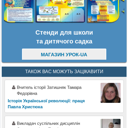
Стенди для школи
та дитячого садка
МАГАЗИН УРОК-UA
ТАКОЖ ВАС МОЖУТЬ ЗАЦІКАВИТИ
Вчитель історії Затишняк Тамара
Федорівна
Історія Української революції: праця
Павла Христюка
Викладач суспільних дисциплін