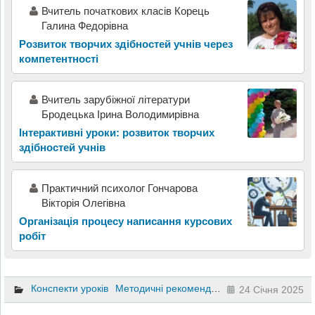
Вчитель початкових класів Корець
Галина Федорівна
Розвиток творчих здібностей учнів через
компетентності
Вчитель зарубіжної літератури
Бродецька Ірина Володимирівна
Інтерактивні уроки: розвиток творчих
здібностей учнів
Практичний психолог Гончарова
Вікторія Олегівна
Організація процесу написання курсових
робіт
Конспекти уроків
Методичні рекомендації
1 клас
2 клас
24 Січня 2025