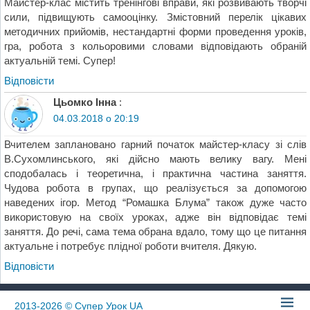
Майстер-клас містить тренінгові вправи, які розвивають творчі
сили, підвищують самооцінку. Змістовний перелік цікавих
методичних прийомів, нестандартні форми проведення уроків,
гра, робота з кольоровими словами відповідають обраній
актуальній темі. Супер!
Відповіcти
Цьомко Інна
:
04.03.2018 о 20:19
Вчителем заплановано гарний початок майстер-класу зі слів
В.Сухомлинського, які дійсно мають велику вагу. Мені
сподобалась і теоретична, і практична частина заняття.
Чудова робота в групах, що реалізується за допомогою
наведених ігор. Метод “Ромашка Блума” також дуже часто
використовую на своїх уроках, адже він відповідає темі
заняття. До речі, сама тема обрана вдало, тому що це питання
актуальне і потребує плідної роботи вчителя. Дякую.
Відповіcти
2013-2026
© Супер Урок UA