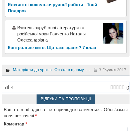
Елегантні кошельки ручної роботи - Твой
Подарок
Вчитель зарубiжноi лiтератури та
росiйськоi мови Радченко Наталiя
Олександрiвна
Контрольне сито: Що таке щастя? 7 клас
Матеріали до уроків
Освіта в цілому
Інший
Логопедія
1 к
3 Грудня 2017
(
)
4
ВІДГУКИ ТА ПРОПОЗИЦІЇ
Ваша e-mail адреса не оприлюднюватиметься.
Обов’язкові
поля позначені
*
Коментар
*