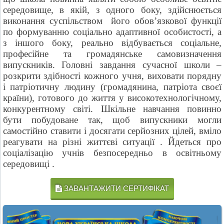
середовище, в якій, з одного боку, здійснюється
виконання суспільством його обов’язкової функції
по формуванню соціально адаптивної особистості, а
з іншого боку, реально відбувається соціальне,
професійне та громадянське самовизначення
випускників. Головні завдання сучасної школи –
розкрити здібності кожного учня, виховати порядну
і патріотичну людину (громадянина, патріота своєї
країни), готового до життя у високотехнологічному,
конкурентному світі. Шкільне навчання повинно
бути побудоване так, щоб випускники могли
самостійно ставити і досягати серйозних цілей, вміло
реагувати на різні життєві ситуації . Йдеться про
соціалізацію учнів безпосередньо в освітньому
середовищі .
ЗАВАНТАЖИТИ СЕРТИФІКАТ