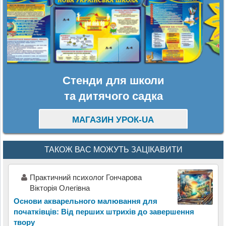
Стенди для школи
та дитячого садка
МАГАЗИН УРОК-UA
ТАКОЖ ВАС МОЖУТЬ ЗАЦІКАВИТИ
Практичний психолог Гончарова
Вікторія Олегівна
Основи акварельного малювання для
початківців: Від перших штрихів до завершення
твору