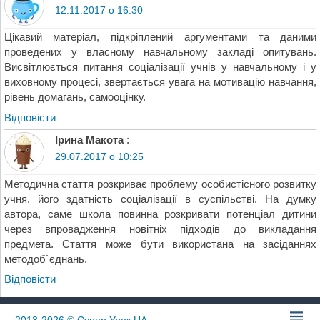
12.11.2017 о 16:30
Цікавий матеріал, підкріплений аргументами та даними
проведених у власному навчальному закладі опитувань.
Висвітлюється питання соціалізації учнів у навчальному і у
виховному процесі, звертається увага на мотивацію навчання,
рівень домагань, самооцінку.
Відповіcти
Ірина Макота
:
29.07.2017 о 10:25
Методична стаття розкриває проблему особистісного розвитку
учня, його здатність соціалізації в суспільстві. На думку
автора, саме школа повинна розкривати потенціал дитини
через впровадження новітніх підходів до викладання
предмета. Стаття може бути використана на засіданнях
методоб`єднань.
Відповіcти
2013-2026
© Супер Урок UA