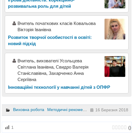
розвивальна роль для дітей
Вчитель початкових класів Ковальова
Вікторія Іванівна
Розвиток творчої особистості в освіті:
новий підхід
Вчитель, вихователі Усольцева
Світлана Іванівна, Свидро Валерія
Станіславівна, Захарченко Анна
Сергіївна
Інноваційні технології у навчанні дітей з ОПФР
Виховна робота
Методичні рекомендації
Підручники та пос
16 Березня 2018
(
)
1