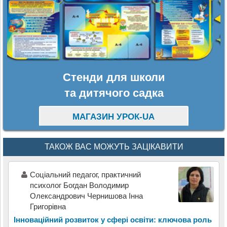
Стенди для школи
та дитячого садка
МАГАЗИН УРОК-UA
ТАКОЖ ВАС МОЖУТЬ ЗАЦІКАВИТИ
Соціальний педагог, практичний
психолог Богдан Володимир
Олександрович Чернишова Інна
Григорівна
Інноваційний розвиток у сфері освіти: ключова роль