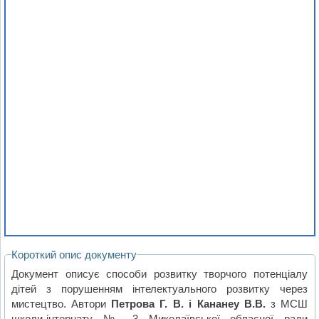
Короткий опис документу
Документ описує способи розвитку творчого потенціалу
дітей з порушенням інтелектуального розвитку через
мистецтво. Автори
Петрова Г. В. і Кананеу В.В.
з МСШ
школи-інтернату № 3 Миколаївської обласної ради