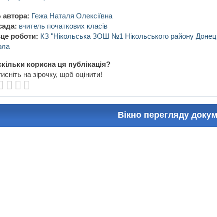
 автора:
Гежа Наталя Олексіївна
сада:
вчитель початкових класів
це роботи:
КЗ "Нікольська ЗОШ №1 Нікольського району Донець
ола
кільки корисна ця публікація?
исніть на зірочку, щоб оцінити!
Вікно перегляду доку