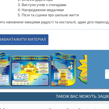
Виступи учнів з спогадами
Нагородження медалями
Пісні та сценки про шкільне життя
то наповнене емоціями радості та ностальгії, адже діти переходя
ЗАВАНТАЖИТИ МАТЕРІАЛ
ТАКОЖ ВАС МОЖУТЬ ЗАЦІ