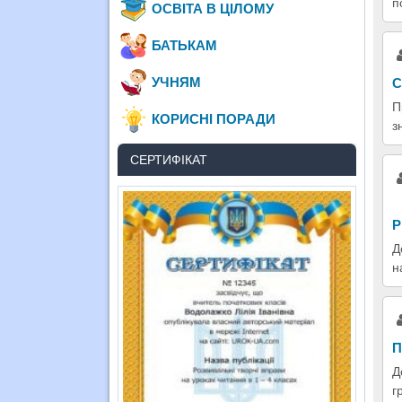
п
ОСВІТА В ЦІЛОМУ
БАТЬКАМ
УЧНЯМ
С
П
КОРИСНІ ПОРАДИ
з
СЕРТИФІКАТ
Р
Д
н
П
Д
г