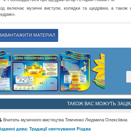
хід включає музичні виступи, колядки та щедрівки, а також с
едрик».
ЗАВАНТАЖИТИ МАТЕРІАЛ
ТАКОЖ ВАС МОЖУТЬ ЗАЦІ
Вчитель музичного мистецтва Темченко Людмила Олексіївна
іздвяні дива: Традиції святкування Різдва