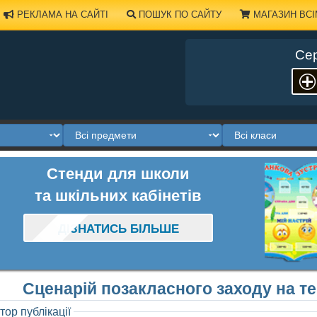
РЕКЛАМА НА САЙТІ
ПОШУК ПО САЙТУ
МАГАЗИН ВСІ
Сер
Стенди для школи
та шкільних кабінетів
ДІЗНАТИСЬ БІЛЬШЕ
Сценарій позакласного заходу на тем
тор публікації