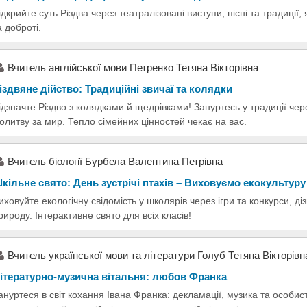
ідкрийте суть Різдва через театралізовані виступи, пісні та традиції,
а доброті.
Вчитель англійської мови Петренко Тетяна Вікторівна
іздвяне дійство: Традиційні звичаї та колядки
ідзначте Різдво з колядками й щедрівками! Зануртесь у традиції чере
олитву за мир. Тепло сімейних цінностей чекає на вас.
Вчитель біології Бурбела Валентина Петрівна
кільне свято: День зустрічі птахів – Виховуємо екокультуру
иховуйте екологічну свідомість у школярів через ігри та конкурси, ді
рироду. Інтерактивне свято для всіх класів!
Вчитель української мови та літератури Голуб Тетяна Вікторівн
ітературно-музична вітальня: любов Франка
ануртеся в світ кохання Івана Франка: декламації, музика та особис