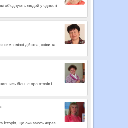
 які об'єднують людей у єдності
з символічні дійства, співи та
знавшись більше про птахів і
а
та історія, що оживають через