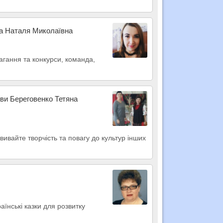
ка Наталя Миколаївна
агання та конкурси, команда,
ови Береговенко Тетяна
звивайте творчість та повагу до культур інших
аїнські казки для розвитку