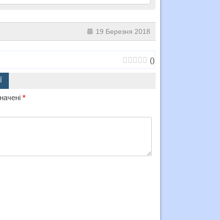
19 Березня 2018
(
)
Ї
значені
*