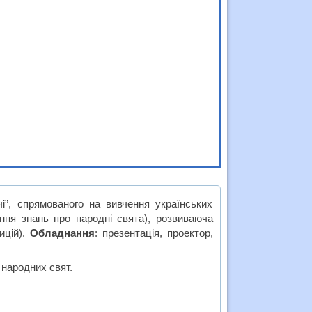
чі”, спрямованого на вивчення українських
ня знань про народні свята), розвиваюча
ицій).
Обладнання
: презентація, проектор,
 народних свят.