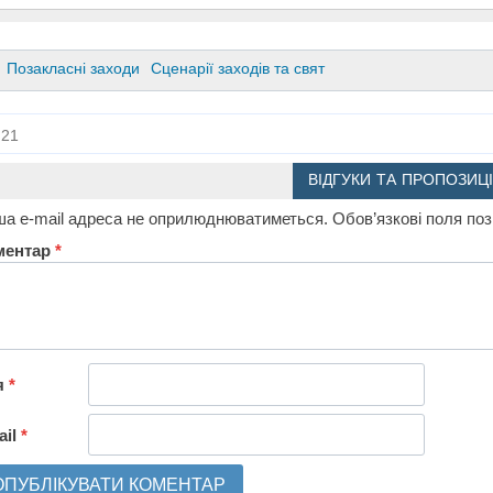
Позакласні заходи
Сценарії заходів та свят
21
ВІДГУКИ ТА ПРОПОЗИЦІ
а e-mail адреса не оприлюднюватиметься.
Обов’язкові поля по
ментар
*
я
*
ail
*