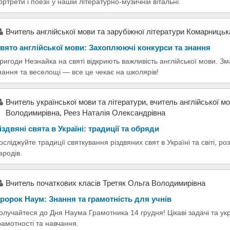
ортрети і поезії у нашій літературно-музичній вітальні.
Вчитель англійської мови та зарубіжної літератури Комарниць
вято англійської мови: Захоплюючі конкурси та знання
ригоди Незнайка на святі відкриють важливість англійської мови. Зм
нання та веселощі — все це чекає на школярів!
Вчитель української мови та літератури, вчитель англійської м
Володимирівна, Реез Наталія Олександрівна
іздвяні свята в Україні: традиції та обряди
осліджуйте традиції святкування різдвяних свят в Україні та світі, ро
ародів.
Вчитель початкових класів Третяк Ольга Володимирівна
ророк Наум: Знання та грамотність для учнів
олучайтеся до Дня Наума Грамотника 14 грудня! Цікаві задачі та укр
рамотності та навчання.