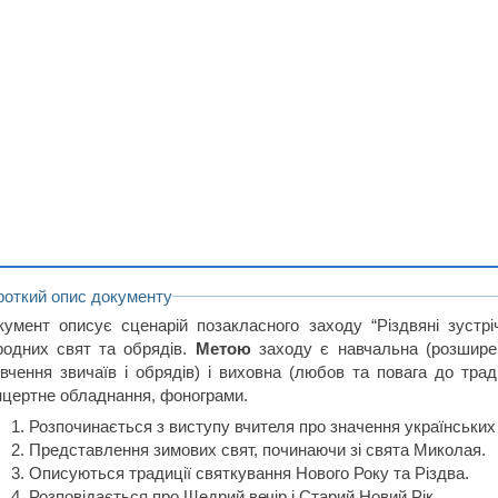
роткий опис документу
кумент описує сценарій позакласного заходу “Різдвяні зустрі
родних свят та обрядів.
Метою
заходу є навчальна (розширен
ивчення звичаїв і обрядів) і виховна (любов та повага до трад
нцертне обладнання, фонограми.
Розпочинається з виступу вчителя про значення українських
Представлення зимових свят, починаючи зі свята Миколая.
Описуються традиції святкування Нового Року та Різдва.
Розповідається про Щедрий вечір і Старий Новий Рік.