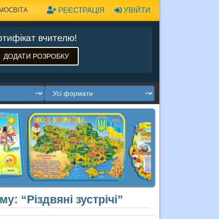
РЕЄСТРАЦІЯ
УВІЙТИ
МОСВІТА
тифікат вчителю!
ДОДАТИ РОЗРОБКУ
у: “Різдвяні зустрічі”