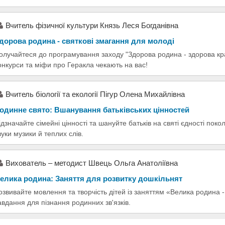
Вчитель фізичної культури Князь Леся Богданівна
дорова родина - святкові змагання для молоді
олучайтеся до програмування заходу "Здорова родина - здорова кра
онкурси та міфи про Геракла чекають на вас!
Вчитель біології та екології Пігур Олена Михайлівна
одинне свято: Вшанування батьківських цінностей
ідзначайте сімейні цінності та шануйте батьків на святі єдності поко
вуки музики й теплих слів.
Вихователь – методист Швець Ольга Анатоліївна
елика родина: Заняття для розвитку дошкільнят
озвивайте мовлення та творчість дітей із заняттям «Велика родина -
авдання для пізнання родинних зв'язків.