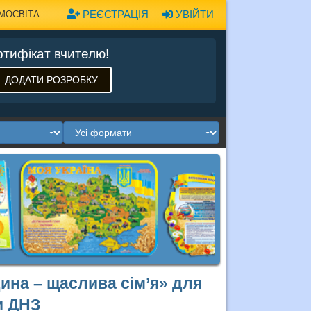
РЕЄСТРАЦІЯ
УВІЙТИ
МОСВІТА
тифікат вчителю!
ДОДАТИ РОЗРОБКУ
ина – щаслива сім’я» для
и ДНЗ