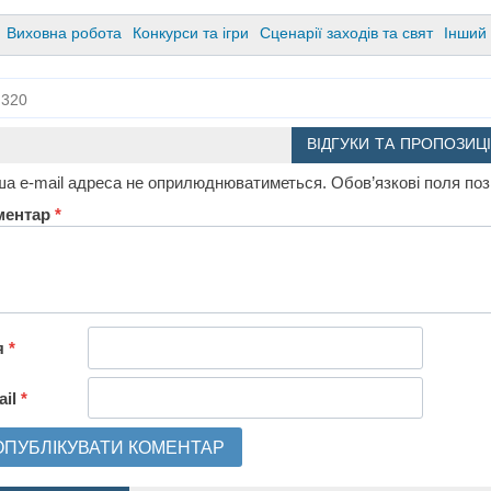
Виховна робота
Конкурси та ігри
Сценарії заходів та свят
Інший
320
ВІДГУКИ ТА ПРОПОЗИЦІ
а e-mail адреса не оприлюднюватиметься.
Обов’язкові поля по
ментар
*
я
*
ail
*