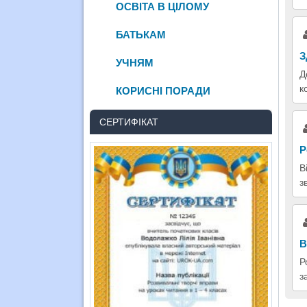
ОСВІТА В ЦІЛОМУ
БАТЬКАМ
З
УЧНЯМ
Д
к
КОРИСНІ ПОРАДИ
СЕРТИФІКАТ
Р
В
з
В
Р
з