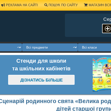
РЕКЛАМА НА САЙТІ
ПОШУК ПО САЙТУ
МАГАЗИН ВСІ
Сер
Стенди для школи
та шкільних кабінетів
ДІЗНАТИСЬ БІЛЬШЕ
Сценарій родинного свята «Велика род
дітей старшої груп