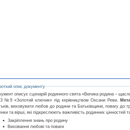
роткий опис документу
кумент описує сценарій родинного свята «Велика родина – щасли
З №9 «Золотий ключик» під керівництвом Оксани Реви.
Мета
тьків, виховувати любов до родини та Батьківщини, повагу до т
енки та вірші, які підкреслюють важливість родинних цінностей т
Закріплення знань про родину
Виховання любові та поваги