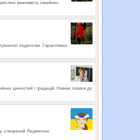
креслює важливість сімейних
уманної педагогіки. Гарантовані
мейних цінностей і традицій. Навчає поваги до
асу, створений Людмилою