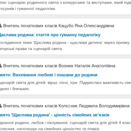
пис сценарію родинного свята з конкурсами та виступами, який під
тосунків і гуманної педагогіки.
Вчитель початкових класів Кацубо Яна Олександрівна
аслива родина: стаття про гуманну педагогіку
ослідження теми 'Щаслива родина - щаслива дитина' через призму г
вторські права та сценарій свята.
Вчитель початкових класів Вознюк Наталія Анатоліївна
вято: Виховання любові і пошани до родини
ценарій свята для дітей: вірші, пісні, ігри. Підкреслює важливість сі
ідних і близьких.
Вчитель початкових класів Колєсник Людмила Володимирівна
вято 'Щаслива родина' - цінність сімейних зв’язків
днання родини, любов і піклування: сценарій свята для дітей 4 кл
олєсник, наголошує на сімейних цінностях та повазі.