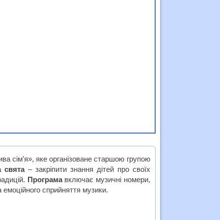
ва сім’я», яке організоване старшою групою
 свята
– закріпити знання дітей про своїх
радицій.
Програма
включає музичні номери,
а емоційного сприйняття музики.