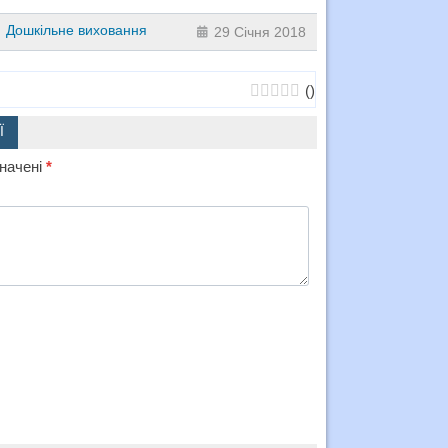
Дошкільне виховання
29 Січня 2018
(
)
Ї
значені
*