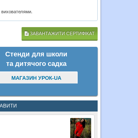
 вихователями.
ЗАВАНТАЖИТИ СЕРТИФІКАТ
Стенди для школи
та дитячого садка
МАГАЗИН УРОК-UA
КАВИТИ