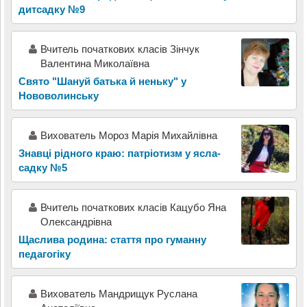
дитсадку №9
Вчитель початкових класів Зінчук
Валентина Миколаївна
Свято "Шануй батька й неньку" у
Нововолинську
Вихователь Мороз Марія Михайлівна
Знавці рідного краю: патріотизм у ясла-
садку №5
Вчитель початкових класів Кацубо Яна
Олександрівна
Щаслива родина: стаття про гуманну
педагогіку
Вихователь Мандрищук Руслана