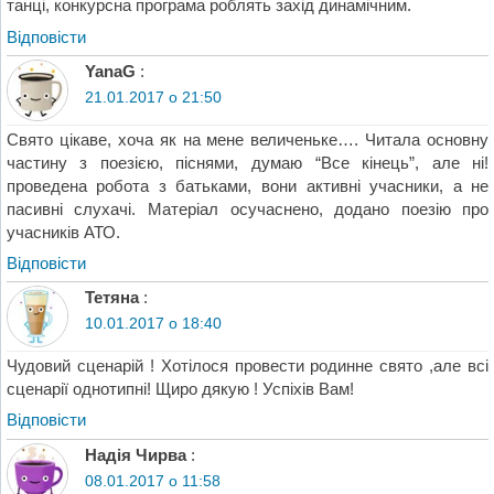
танці, конкурсна програма роблять захід динамічним.
Відповіcти
YanaG
:
21.01.2017 о 21:50
Свято цікаве, хоча як на мене величеньке…. Читала основну
частину з поезією, піснями, думаю “Все кінець”, але ні!
проведена робота з батьками, вони активні учасники, а не
пасивні слухачі. Матеріал осучаснено, додано поезію про
учасників АТО.
Відповіcти
Тетяна
:
10.01.2017 о 18:40
Чудовий сценарій ! Хотілося провести родинне свято ,але всі
сценарії однотипні! Щиро дякую ! Успіхів Вам!
Відповіcти
Надія Чирва
:
08.01.2017 о 11:58