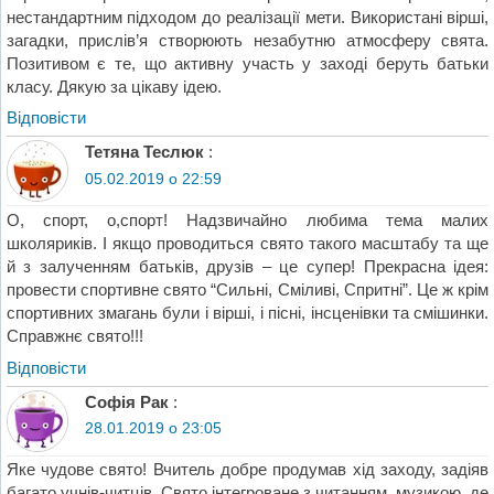
нестандартним підходом до реалізації мети. Використані вірші,
загадки, прислів’я створюють незабутню атмосферу свята.
Позитивом є те, що активну участь у заході беруть батьки
класу. Дякую за цікаву ідею.
Відповіcти
Тетяна Теслюк
:
05.02.2019 о 22:59
О, спорт, о,спорт! Надзвичайно любима тема малих
школяриків. І якщо проводиться свято такого масштабу та ще
й з залученням батьків, друзів – це супер! Прекрасна ідея:
провести спортивне свято “Сильні, Сміливі, Спритні”. Це ж крім
спортивних змагань були і вірші, і пісні, інсценівки та смішинки.
Справжнє свято!!!
Відповіcти
Софія Рак
:
28.01.2019 о 23:05
Яке чудове свято! Вчитель добре продумав хід заходу, задіяв
багато учнів-читців. Свято інтегроване з читанням, музикою, де