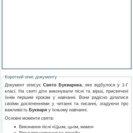
Короткий опис документу
Документ описує
Свято Букварика
, яке відбулося у 1-Г
класі. На святі діти виконували пісні та вірші, присвячені
їхнім першим крокам у навчанні. Вони радісно ділилися
своїми досягненнями у читанні та писанні, згадуючи про
важливість
Букваря
у їхньому навчанні.
Основні моменти свята:
Виконання пісні «Цьом, цьом, мамо»
Вірші про навчання та дружбу