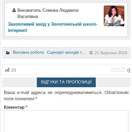
Вихователь Сомова Людмила
Василівна
Захопливий захід у Золотоніській школі-
інтернаті
Виховна робота
Сценарії заходів та свят
1 клас
2 клас
21 Березня 2018
(
)
23
ВІДГУКИ ТА ПРОПОЗИЦІЇ
Ваша e-mail адреса не оприлюднюватиметься.
Обов’язкові
поля позначені
*
Коментар
*